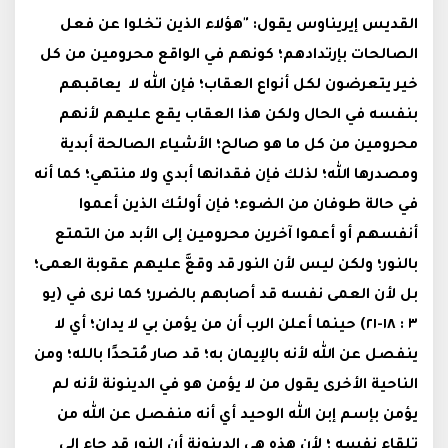
القديس إيريناوس يقول: "هؤلاء الذين تخلوا عن فعل
الصالحات بإرتدادهم؛ كونهم في الواقع محرومين من كل
خير يتعرضون لكل أنواع العقاب؛ فإن الله لا يعاقبهم
بنفسه في الحال ولكن هذا العقاب يقع عليهم لأنهم
محرومين من كل ما هو صالح؛ الأشياء الصالحة أبدية
ومصدرها الله؛ لذلك فإن فقدانها أبدي ولا منتهي؛ كما أنه
في حالة طوفان من الضوء؛ فإن أولئك الذين أعموا
أنفسهم أو أعموا آخرين محرومين إلى الأبد من التمتع
بالنور؛ ولكن ليس لأن النور قد وقعَّ عليهم عقوبة العمى؛
بل لأن العمى نفسه قد أصابهم بالضرر؛ كما نرى في (يو
٣ : ١٨-٢١) حينما أعلن الرب أن من يؤمن بي لا يدان؛ أي لا
ينفصل عن الله لأنه بالإيمان به؛ قد صار مُتحدًا بالله؛ ومن
الناحية الأخرى يقول من لا يؤمن هو في الدينونة لأنه لم
يؤمن بإسم إبن الله الوحيد أي أنه منفصل عن الله من
تلقاء نفسه ؛ لأن هذه هي الدينونة أن النور قد جاء إلى