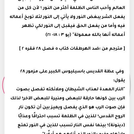
العالم وأحب الناس الظلمة أكثر من النور ؛ لأن كل من
يفعل الشر يبغض النور ولا يأتي إلى النور لئلا توبخ أعماله
فيه وأما من يفعل الحق فيقبل إلى النور لكي تظهر
أعماله أنها بالله معمولة" (يو ٣ : ١٨- ٢١)
[ مترجم من :ضد الهرطقات كتاب ٥ فصل ٢٨ فقره ٢ ]
وفي عظة القديس باسيليوس الكبير على مزمور ٢٨
يقول:
"النار المعدة لعذاب الشيطان وملائكته تفصل بصوت
الرب بين كونها حارقة للبعض ومنيرة للبعض الآخر؛ لذلك
فإن صوت الرب هو الذي يفصل ويميز بين أن تكون نار
الروح القدس؛ للذين في الظلمة تسبب احتراقًا وعذابًا
(دينونة)؛ بينما نفس النار تسبب للذين في النور تمتع