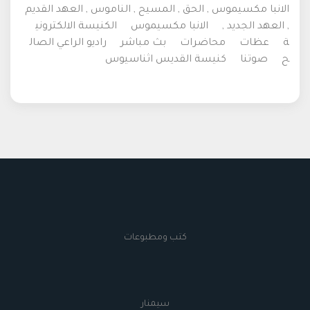
الانبا مكسيموس , الحق , المسيح , الناموس , العهد القديم
, العهد الجديد ,
الانبا مكسيموس
الكنيسة الالكتروني
ة
عظات
محاضرات
بث مباشر
راديو الراعي الصال
ح
صوتنا
كنيسة القديس اثناسيوس
كتب ومطبوعات
سيمنار