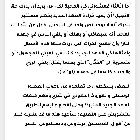
أما (ثالثا) فمشورتي في المحبة لكل من يريد أن يدرك حق
الإنجيل؛ أن يعيد قراءة العهد الجديد بفهم مستنير
ليدرك أنه لا يوجد نص واحد في الإنجيل يقول عن الله الآب
المحب أنه سيعاقب أو يهلك أو يلقي الناس في جهنم
النار؛ وأن جميع المرات التي وردت فيها هذه الأفعال
وأمثالها في العهد الجديد؛ كانت في المبني للمجهول؛ أو
منسوبة إلى "القتَّال" الذي بعدما يقتل! يلقي الروح
والجسد كلاهما في جهنم (لو٥/١٢).
البعض يسقطون ما تعلموه من لاهوتي العصور
الوسطى والموروث اليهودي في شرح وفهم كلمات
العهد الجديد المنيرة؛ وحتى أقطع عليهم الطريق
للتشويش على التعليم؛ سأعيد هنا؛ ما قد نشرته قبلا
من أقوال القديسين إيريناوس وباسيليوس الكبير