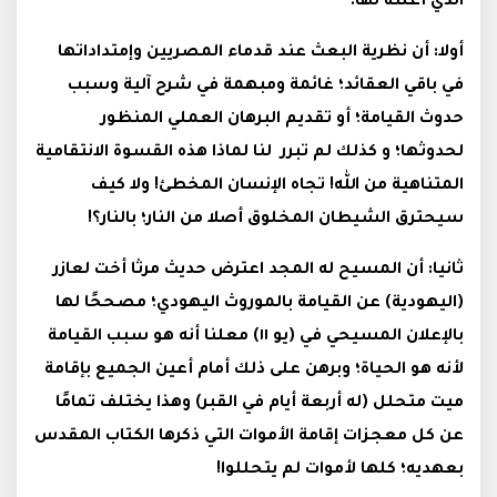
الذي أعلنه لها.
أولا: أن نظرية البعث عند قدماء المصريين وإمتداداتها
في باقي العقائد؛ غائمة ومبهمة في شرح آلية وسبب
حدوث القيامة؛ أو تقديم البرهان العملي المنظور
لحدوثها؛ و كذلك لم تبرر لنا لماذا هذه القسوة الانتقامية
المتناهية من الله! تجاه الإنسان المخطئ! ولا كيف
سيحترق الشيطان المخلوق أصلا من النار؛ بالنار؟!
ثانيا: أن المسيح له المجد اعترض حديث مرثا أخت لعازر
(اليهودية) عن القيامة بالموروث اليهودي؛ مصححًا لها
بالإعلان المسيحي في (يو ١١) معلنا أنه هو سبب القيامة
لأنه هو الحياة؛ وبرهن على ذلك أمام أعين الجميع بإقامة
ميت متحلل (له أربعة أيام في القبر) وهذا يختلف تمامًا
عن كل معجزات إقامة الأموات التي ذكرها الكتاب المقدس
بعهديه؛ كلها لأموات لم يتحللوا!