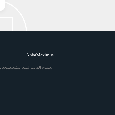
AnbaMaximus
السيرة الذاتية للانبا مكسيموس 