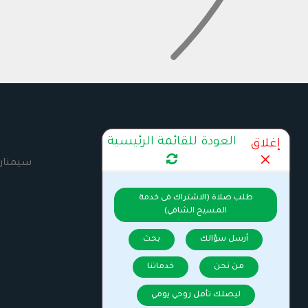
العودة للقائمة الرئيسية
إغلاق
كتب ومطبوعات
سيمنار
طلب صلاة (الاشتراك فى خدمة
المسيح الشافي)
أرسل سؤالك
بحث
من نحن
خدماتنا
ليصلك تأمل روحي يومي