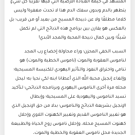
المشهد في خيمة العبادة الأرضية التي فيها تقريبًا كل شيءٍ
يتطهر بالدم وبدون سفك الدم هذا لا تحدث مغفرة! وليس
كلاما مطلقًا ولا عن ذبيحة المسيح من بعيد أو من قريب؛ بل
بالعكس هو يقارن بين برنامج هذه الذبائح التي لم تكمل
شيئًا؛ وبين كمال ذبيحة المحبة والمجد الأبدي!
السبب الخفي المحزن؛ وراء محاولة إخضاع رب المجد
لناموس العقوبة والموت (ناموس الخطية والموت) هو
تنامي واختراق النفوذ والتأثير اليهودي للكنيسة المسيحية؛
وإلغاء إنجيل محبة الله الذي أعطانا ابنه لكي نحيا به؛ ليحل
محله مرة أخرى الناموس اليهودي وبرنامجه الذبائحي؛ لتأكيد
تسيد الناموس واليهودية على المسيحية؛ وإبطال
الإنجيل بشريعة الذبائح والناموس؛ بدلا من حق الإنجيل الذي
هو تغيير الناموس القديم وتغيير الكهنوت اللاوي وإحلال
كهنوت المسيح محله، وإحلال ناموس روح الحياة والطبيعة
الجديدة محل ناموس العقوبة والخطية والموت،