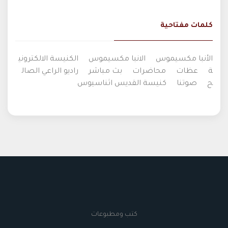
كلمات مفتاحية
الأنبا مكسيموس
الانبا مكسيموس
الكنيسة الالكتروني
ة
عظات
محاضرات
بث مباشر
راديو الراعي الصال
ح
صوتنا
كنيسة القديس اثناسيوس
كتب ومطبوعات