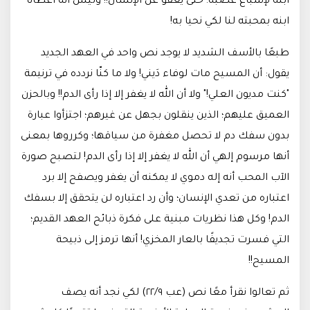
ابنه لإشباع غضبه؛ حتى يعفو عن الإنسان!! وليس أنه أعطانا
ابنه بمحبته لنا لكي نحيا به!
طبعًا بالأسف الشديد لا يوجد نص واحد في العهد الجديد
يقول: أن المسيح مات لوفاء دَيني! ولا ما كنّا نردده في ترنيمة
"كنت مديون العلي!" ولا أن الله لا يغفر إلا إذا رأى الدم!! وبالحزن
العميق عليهم؛ الذين ينقلون بجهل عن غيرهم؛ اجتزأوا عبارة
بدون سفك دم لا تحصل مغفرة من سياقها؛ وكرروها بمعنى
أنها مرسوم إلهي أن الله لا يغفر إلا إذا رأى الدم! لتصبح صورة
الآب المحب أنه إله دموي لا يمكنه أن يغفر ويصفح إلا برد
اعتباره من تعدي الإنسان؛ وأن رد اعتباره لن يتحقق إلا بسفك
الدم! وكل هذا نظريات مبنية على فكرة ذبائح العهد القديم؛
التي فسرت تجديفًا بالعار المخزي! أنها ترمز إلى ذبيحة
المسيح!!
ثم تعالوا نقرأ معًا نص (عب ٢٢/٩) لكي نجد أنه يصف