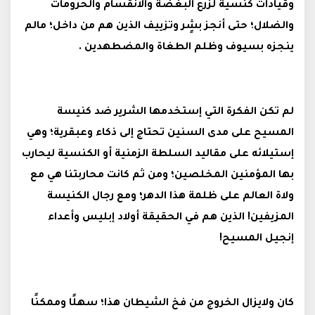
وقيادات كنسية لزرع البغضة والانقسام والحرومات
والضلال؛ حتى أنجز بشٍر وتزييف الذين هم من داخل؛ مالم
ينجزه بسيوف وظلم الطغاة والمضطهدين .
لم تكن الفكرة التي إستخدمها الشرير ضد كنيسة
المسيح على مدى السنين تحتاج إلى ذكاء وعبقرية؛ وهي
إستيلائه على مقاليد السلطة الزمنية أو الكنسية ليحارب
بها المؤمنين المخلصين؛ ومن ثم كانت محاربتنا هي مع
ولاة العالم على ظلمة هذا الدهر؛ ومع رجال الكنيسة
المزيفين! الذين هم في الحقيقة أولاد إبليس وأعداء
إنجيل المسيح!
كان ولايزال الخروج من فخ الشيطان هذا؛ سهلًا وممكنًا