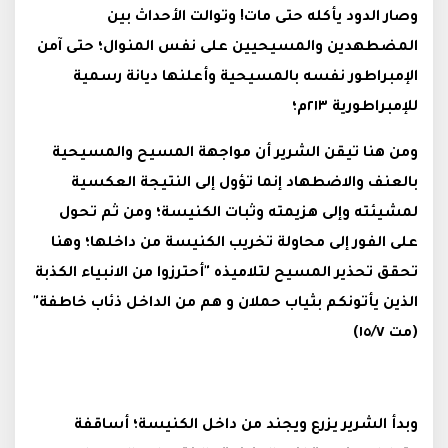
وصار الدود يأكله حتى مات! وتوالت الأحداث بين
المضطهدين والمسيحيين على نفس المنوال؛ حتى آمن
الإمبراطور نفسه بالمسيحية وأعلنها ديانة رسمية
للإمبراطورية ٢١٣م؛
ومن هنا تيقن الشرير أن مواجهة المسيح والمسيحية
بالعنف والاضطهاد إنما تؤول إلى النتيجة العكسية
لمشيئته وإلى هزيمته وثبات الكنيسة؛ ومن ثم تحول
على الفور إلى محاولة تخريب الكنيسة من داخلها؛ وهنا
تحقق تحذير المسيح لتلاميذه "أحترزوا من الانبياء الكذبة
الذين يأتونكم بثياب حملان و هم من الداخل ذئاب خاطفة"
(مت ١٥/٧)
وبدأ الشرير يزرع ويجند من داخل الكنيسة؛ أساقفة