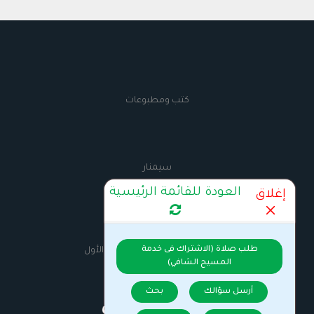
كتب ومطبوعات
سيمنار
العودة للقائمة الرئيسية
إغلاق
AnbaMaximus
طلب صلاة (الاشتراك فى خدمة
السيرة الذاتية للانبا مكسيموس الأول
المسيح الشافي)
أرسل سؤالك
بحث