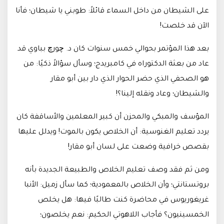
على الشيطان من داخل السماء قائلاً: طوبني يا شيطان؛ فأنا
الآن قد خلصت!
بعد هذا المؤتمر بحوالي خمس سنوات كان د. چورچ بباوي قد
عاد من بعثة الدكتوراه في كامبريدج؛ وسأل سؤالاً ذكيًا: من
هو الصحفي الذي حضر الحوار الذي دار بين أبو مقار
والشيطان؛ وعاد ونقله إلينا؟!
المؤسف والمبكي والمحزن أن كبير المعلمين والأساقفة كان
يردد تعليم الغنوسية: أن الخلاص يكون بالموت! ويدلل عليها
بقصص خرافية وضعت على لسان أبو مقار!
ومن ثم فقد وصف تعليم الخلاص والطبيعة الجديدة بأنه
بروتستانتي؛ وأن الخلاص بالمعمودية؛ كما سأل زميل: الأنبا
غريغوريوس في محاضرة كنت طالبًا فيها: هل يخلص
الخمسينيون؟ فأجاب اللاهوتي الحكيم: نعم يخلصون؛