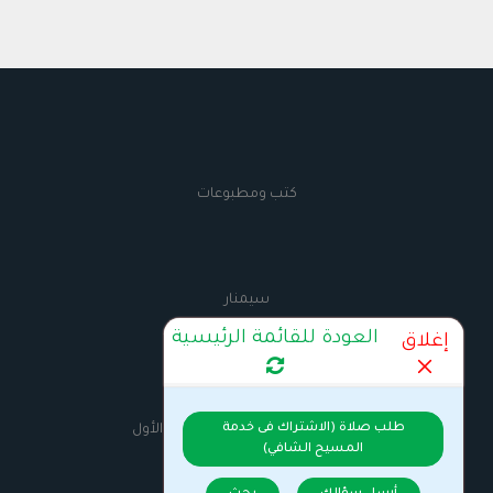
كتب ومطبوعات
سيمنار
العودة للقائمة الرئيسية
إغلاق
AnbaMaximus
طلب صلاة (الاشتراك فى خدمة
السيرة الذاتية للانبا مكسيموس الأول
المسيح الشافي)