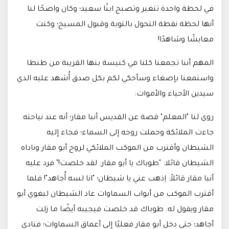
في لحظة واحدة تتغير وتصبح ابنًا سعيد؛ وكان واضحًا لنا
أنها لحظة نقطة التحول بالتوبة وقبول المسيح؛ وكنت
معايشًا وشاهدًا!
المهم أننا تجمعنا كلنا في كنيسة بنها القريبة من طنطا
واستمعنا بإصغاء وسأحكي لكم بكل صدق أُشهد عليه الذي
سيدين الأحياء والأموات:
روى لنا "المعلم" قصة عن القديس أنبا مقار؛ أنه عند نياحته
جاءت الملائكة وحملت روحه إلى السماء؛ فجاء إليه
الشيطان وأقترب من الموكب الملائكي لروح أبو مقار وناداه
الشيطان قائلا: "طوباك يا أبو مقار: لقد خلصت!" فرد عليه
أنبا مقار قائلاً: اِذهب عني يا شيطان؛ "انا لسه أُجاهد"! فلما
أقترب الموكب من أبواب السماوات عاد الشيطان ليغوي أبو
مقار ويقول له: طوباك قد خلصت فيجيبه أيضًا ما زلت
أجاهد؛ حتى دخل أبو مقار فعليًا إلى أعماق السماوات؛ فنادى