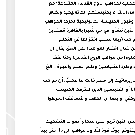
ملية لمواهب الروح القدس المتنوعة؛ مع
؛ من الالتزام بكنيستهم الكاثوليكية ونظام
وقبول الكنيسة الكاثوليكية لحركة المواهب
الذين نشأوا في حي شُبرا بالقاهرة مُعقدين
هب (ربما بسبب اختزالها في التكلم
ن شأن اختبار المواهب؛ لكن الحق يقال أن
ملوءا من مواهب الروح القدس؛ وكنا نقف
ء وطرد الشياطين وكلام العلم والنبوة .. الخ
ريزماتيك إلى مصر قالت لنا عمليًا: أن مواهب
ا أو القديسين الذين اعترفت الكنيسة
كفي! وأيضا أن الكهنة والأساقفة انخرطوا
وذكس الذين تربوا على سماع أصوات التشكيك
تذوقوا يومًا قوة الله ولا مواهب الروح! حتى يبدأ