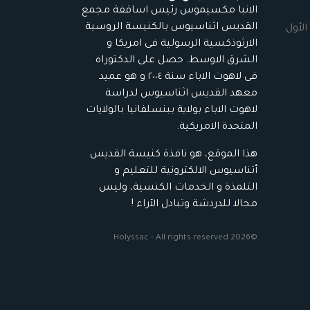
الانبا مكسيموس رئيس اساقفة مجمع
القديس اثناسيوس بالكنيسة الروسية
الأول
الارثوذكسية الرسولية فى امريكا و
الشرق الاوسط. حصل على الدكتوراه
فى لاهوت الاباء سنة ٢٠٠٤ و هو عميد
معهد القديس اثناسيوس لدراسة
لاهوت الاباء بولاية ببنسلفانيا بالولايات
المتحدة الامريكية.
هذا الموقع، هو نافذة كنيسة القديس
أثناسيوس الالكترونية للتعليم و
التلمذة و الخدمات الكنسية، وليس
مجالا للدردشة وتبادل الآراء !
©2026 Holyssac - All rights reserved