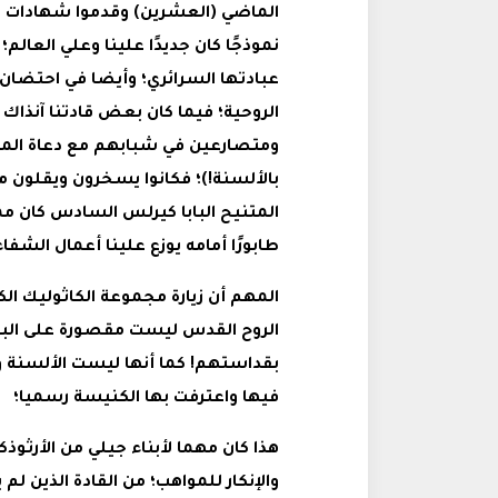
الماضي (العشرين) وقدموا شهادات ع
نموذجًا كان جديدًا علينا وعلي العالم
عبادتها السرائري؛ وأيضا في احتضان 
الروحية؛ فيما كان بعض قادتنا آنذاك 
ومتصارعين في شبابهم مع دعاة الموا
بالألسنة!)؛ فكانوا يسخرون ويقلون م
المتنيح البابا كيرلس السادس كان م
طابورًا أمامه يوزع علينا أعمال الشفا
المهم أن زيارة مجموعة الكاثوليك الكا
الروح القدس ليست مقصورة على الباب
بقداستهم! كما أنها ليست الألسنة و
فيها واعترفت بها الكنيسة رسميا؛
هذا كان مهما لأبناء جيلي من الأرث
والإنكار للمواهب؛ من القادة الذين لم ي