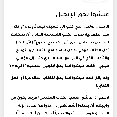
عيشوا بحق الإنجيل
الرسول بولس الذي كتب الي تلميذه تيموثاوس: "وأنك
منذ الطفولية تعرف الكتب المقدسة القادرة أن تحكمك
للخلاص، بالإيمان الذي في المسيح يسوع" (٢تي٣: ١٥)،
"كل الكتاب موحي به من الله، ونافع للتعليم والتوبيخ
والتأديب الذي في البر" هو نفسه الذي كتب إلى مؤمني
فيلبي: "فقط عيشوا كما يحق لإنجيل المسيح" (في١: ٢٧)
ولم يقل لهم عيشوا كما يحق للكتاب المقدس! أو الحق
الكتابي!
لأنهم إذا عاشوا حسب الكتاب المقدس؛ فربما يكون من
واجبهم أن يقتلوا أشقائهم إذا ارتدوا عن عبادة الإله
الواحد (يهوه): "وإذا أغواك سراً أخوك ابن أمك … قائلًا: