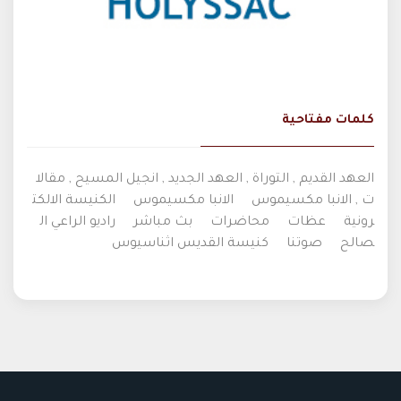
كلمات مفتاحية
العهد القديم , التوراة , العهد الجديد , انجيل المسيح , مقالا
ت , الانبا مكسيموس
الانبا مكسيموس
الكنيسة الالكت
رونية
عظات
محاضرات
بث مباشر
راديو الراعي ال
صالح
صوتنا
كنيسة القديس اثناسيوس