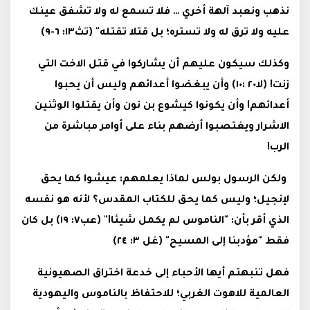
نذهب ونعبد آلهة أخري … فلا تسمع له ولا تشفق عينك
عليه ولا ترق له ولا تستره؛ بل قتلا تقتله" (تث١٣: ٦-٩)
وكذلك سيكون عليهم أن يشاركوا في قتل الاخت التي
زنت! (لا٢٠ :١٠) وأن يبغضوا أعدائهم وليس أن يحبوا
أعدائهم! وأن يكونوا كيشوع بن نون وأن يقتلوا الوثنين
الاشرار ويغتصبوا أرضهم بناء على أوامر مباشرة من
الرب!
ولكن الرسول بولس لماذا يعلمهم: عيشوا كما يحق
لإنجيل؛ وليس كما يحق للكتاب المقدس؟ لأنه هو نفسه
الذي أقر بأن: "الناموس لم يكمل شيئا!" (عب٧: ١٩) بل كان
فقط "مؤدبنا إلى المسيح" (غل ٣: ٢٤)
فهل تنبهتم أيها الأحباء إلى خدعة اختراق الصهيونية
العالمية للاهوت الغربي؛ للاحتفاظ بالناموس واليهودية