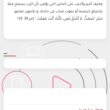
فكيف أميز وأجيب على الناس التي تؤمن بأن الرب يسمح مثلا
بإحتراق كنيسه أو بموت شاب في حادثه. و يكتبون تعليق
مثل "صَمَتُّ. لاَ أَفْتَحُ فَمِي، لأَنَّكَ أَنْتَ فَعَلْتَ." (مز 39: 9)؟