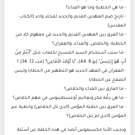
- ما هي الخطية وما هو الفداء؟
- تاريخ ضم العهدين القديم والجديد لمجلد واحد (الكتاب
المقدس)
- ما الفرق بين العهدين القديم والجديد في مفهوم كلا من
الخطية، والخلاص، والفداء، والغفران؟
- ما سبب أستخدام السيد المسيح لكلمات مثل "أَنْتُمْ مِنْ
أَبٍ هُوَ إِبْلِيسُ" (يو 8: 44)، "يَا أَوْلاَدَ الأَفَاعِي!" (مت 12: 34).؟
- الغفران في العهد الجديد هو التطهير من الخطايا وليس
الصفح عن الخطايا.
- ما الفارق بين الفداء والخلاص؟
- ما هي دِقَّة فكر وتعاليم أوغسطينوس في فهم الخلاص؟
- ما الفرق بين خطية المؤمن (الذي نال الخلاص) وخطية غير
المؤمن (الذي لم ينل الخلاص)؟
ويجيب الأنبا مكسيموس أيضا في هذه الحلقة عن أسئلة