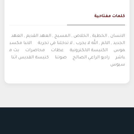
كلمات مفتاحية
الانسان , الخطية , الخلاص , المسيج , العهد القديم , العهد
الجديد , الالم , الله لا يجرب , لا تدخلنا في تجربة
الانبا مكسي
موس
الكنيسة الالكترونية
عظات
محاضرات
بث م
باشر
راديو الراعي الصالح
صوتنا
كنيسة القديس اثنا
سيوس