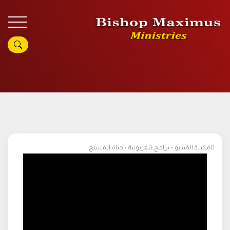
مكتبة الفيديو - برامج تلفزيونية - حياة المسيح