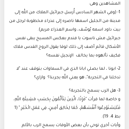
المشاهدين وهى:
1- (وفي الشهر السادس أُرسل جبرائيل الملاك من الله إلى
مدينة من الجليل اسمها ناصره إلى عذراء مخطوبة لرجل من
بيت داود اسمه يُوسُف، واسم العذراء مريم).
جبرائيل مش ناسوت يا فندم بعكس المسيح يبقى نفس
الأشكال قائم أضف إلى ذلك لوقا يقول الروح القدس ملاك
فكيف تألهوه بما يخالف الإنجيل نفسه؟
2- ابونا ، لما بصلي ابانا الذي في السماوات بتوقف عند "لا
تدخلنا في التجربة"، هو يعني الله يجربنا؟ وازاي؟
3- هل الرب يسمح بالتجربة؟
و خاصة لما قرأت "فَإِذًا، الَّذِينَ يَتَأَلَّمُونَ بِحَسَبِ مَشِيئَةِ اللهِ،
فَلْيَسْتَوْدِعُوا أَنْفُسَهُمْ، كَمَا لِخَالِق أَمِينٍ، فِي عَمَلِ الْخَيْرِ." (1
بط 4: 19).
وأيات أخري توحي بأن بعض الأوقات يسمح الرب بالألم.