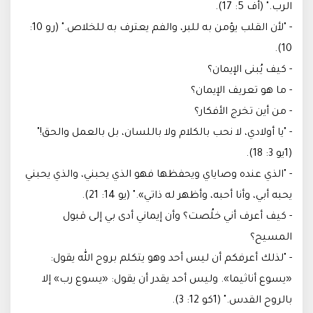
الرب." (أف 5: 17).
- "لأن القلب يؤمن به للبر، والفم يعترف به للخلاص." (رو 10:
10).
- كيف يُبنى الإيمان؟
- ما هو تعريف الإيمان؟
- من أين تخرج الأفكار؟
- "يا أولادي، لا نحب بالكلام ولا باللسان، بل بالعمل والحق!"
(1يو 3: 18).
- "الذي عنده وصاياي ويحفظها فهو الذي يحبني، والذي يحبني
يحبه أبي، وأنا أحبه، وأظهر له ذاتي»." (يو 14: 21).
- كيف أعرف أني خلُصت؟ وأن إيماني أدى بي إلى قبول
المسيح؟
- "لذلك أعرفكم أن ليس أحد وهو يتكلم بروح الله يقول:
«يسوع أناثيما». وليس أحد يقدر أن يقول: «يسوع رب» إلا
بالروح القدس." (1كو 12: 3).