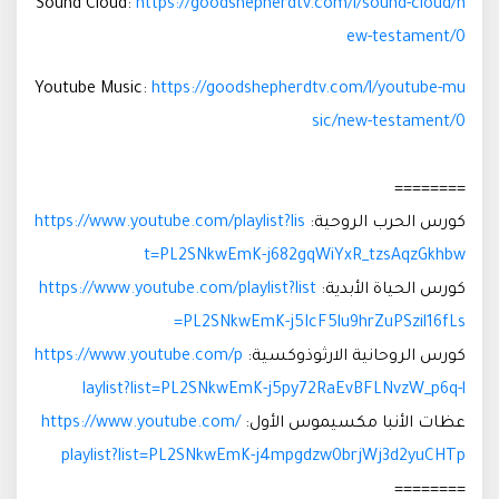
Sound Cloud:
https://goodshepherdtv.com/l/sound-cloud/n
ew-testament/0
Youtube Music:
https://goodshepherdtv.com/l/youtube-mu
sic/new-testament/0
========
كورس الحرب الروحية:
https://www.youtube.com/playlist?lis
t=PL2SNkwEmK-j682gqWiYxR_tzsAqzGkhbw
كورس الحياة الأبدية:
https://www.youtube.com/playlist?list
=PL2SNkwEmK-j5IcF5lu9hrZuPSzil16fLs
كورس الروحانية الارثوذوكسية:
https://www.youtube.com/p
laylist?list=PL2SNkwEmK-j5py72RaEvBFLNvzW_p6q-l
عظات الأنبا مكسيموس الأول:
https://www.youtube.com/
playlist?list=PL2SNkwEmK-j4mpgdzw0brjWj3d2yuCHTp
========