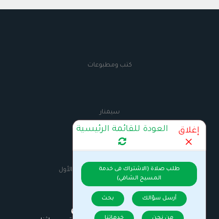
كتب ومطبوعات
سيمنار
العودة للقائمة الرئيسية
إغلاق
AnbaMaximus
طلب صلاة (الاشتراك فى خدمة
السيرة الذاتية للانبا مكسيموس الأول
المسيح الشافي)
أرسل سؤالك
بحث
من نحن
خدماتنا