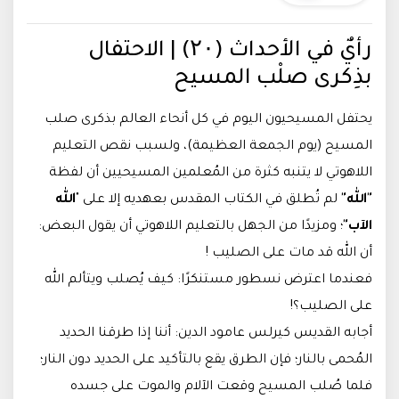
رأيٌ في الأحداث (۲۰) | الاحتفال
بذِكرى صلْب المسيح
يحتفل المسيحيون اليوم في كل أنحاء العالم بذكرى صلب
المسيح (يوم الجمعة العظيمة)، ولسبب نقص التعليم
اللاهوتي لا يتنبه كثرة من المُعلمين المسيحيين أن لفظة
"الله"
لم تُطلق في الكتاب المقدس بعهديه إلا على "
الله
الآب"
؛ ومزيدًا من الجهل بالتعليم اللاهوتي أن يقول البعض:
أن الله قد مات على الصليب !
فعندما اعترض نسطور مستنكرًا: كيف يُصلب ويتألم الله
على الصليب؟!
أجابه القديس كيرلس عامود الدين: أننا إذا طرقنا الحديد
المُحمى بالنار؛ فإن الطرق يقع بالتأكيد على الحديد دون النار؛
فلما صُلب المسيح وقعت الآلام والموت على جسده