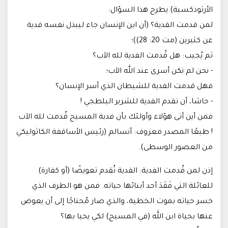
الأرثوذكسية) يطرح هذا السؤال:
لمن قدمت الفدية؟ (أن ابن الإنسان جاء ليبذل نفسه فدية
عن كثيرين (مت 20: 28))؛
ثم يُجيب: هل قُدمت الفدية لله الآب؟
- نحن لم نكن أسرى عند الله الآب؛
فهل قدمت الفدية للشيطان الذي أسر الإنسان؟
- حاشا، أن تقدم الفدية للشرير البلطجي !
فمن أين أتى هؤلاء وأولئك بأن فدية المسيح قُدمت لله الآب
! طبعًا المصدر معروف: أنسالم (رئيس الأساقفة الكاثوليكي
من العصور الوسطى).
إذن لمن قُدمت الفدية: الفدية تُقدم تعويضًا (أو كفارة)
للعائلة التي فَقَدَ أحد أبنائها حياته. فمن هو الطرف الذي
خسر حياته بموت الخطية، والذي صار مُحتاجًا إلى أن يعوض
عنها بحياة ابن الله (في المسيح) لكي يحيا بها؟