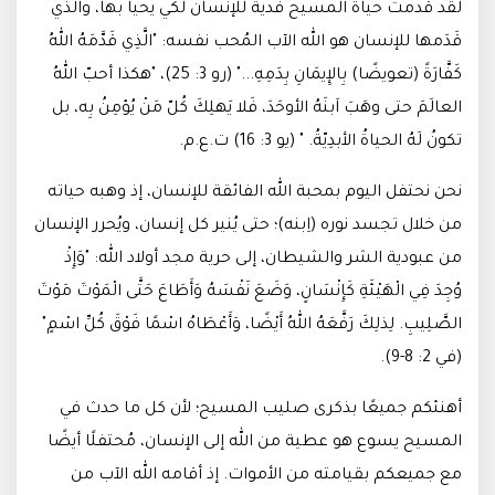
لقد قُدمت حياة المسيح فدية للإنسان لكي يحيا بها، والذي
قَدَمها للإنسان هو الله الآب المُحب نفسه: "الَّذِي قَدَّمَهُ اللهُ
كَفَّارَةً (تعويضًا) بِالإِيمَانِ بِدَمِهِ..." (رو 3: 25)، "هكذا أحبّ اللهُ
العالَمَ حتى وهَبَ اَبنَهُ الأوحَدَ، فَلا يَهلِكَ كُلّ مَنْ يُؤمِنُ بِه، بل
تكونُ لَهُ الحياةُ الأبدِيّةُ. " (يو 3: 16) ت.ع.م.
نحن نحتفل اليوم بمحبة الله الفائقة للإنسان، إذ وهبه حياته
من خلال تجسد نوره (اِبنه)؛ حتى يُنير كل إنسان، ويُحرر الإنسان
من عبودية الشر والشيطان، إلى حرية مجد أولاد الله: "وَإِذْ
وُجِدَ فِي الْهَيْئَةِ كَإِنْسَانٍ، وَضَعَ نَفْسَهُ وَأَطَاعَ حَتَّى الْمَوْتَ مَوْتَ
الصَّلِيبِ. لِذلِكَ رَفَّعَهُ اللهُ أَيْضًا، وَأَعْطَاهُ اسْمًا فَوْقَ كُلِّ اسْمٍ"
(في 2: 8-9).
أهنئكم جميعًا بذكرى صليب المسيح؛ لأن كل ما حدث في
المسيح يسوع هو عطية من الله إلى الإنسان، مُحتفلًا أيضًا
مع جميعكم بقيامته من الأموات. إذ أقامه الله الآب من