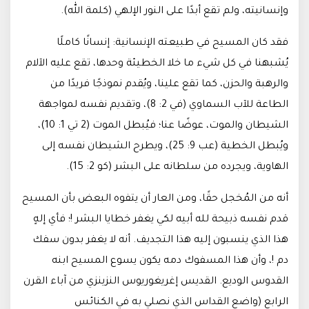
وإنسانيته، ولم تقع أبدًا على النور الإلهي (كلمة الله).
فقد كان المسيح في طبيعته الإنسانية: إنسانًا كاملًا
يُشبهنا في كل شيء ما خلا الخطيئة وحدها، تقع عليه الآلام
والرهبة والحزن، كما تقع علينا، ويُقدم نموذجًا فريدًا من
الطاعة للآب السماوي (في 2: 8)، وتقديم نفسه لمواجهة
الشيطان والموت، عوضًا عنا؛ فيُبطل الموت (2 تي 1: 10)،
ويُبطل الخطية (عب 9: 25)، ويطرح الشيطان نفسه إلى
الهاوية، ويجرده من سلطانه على البشر (كو 2: 15).
أنه من المُخجل حقًا، ومن العار أن يتفوه البعض بأن المسيح
قدم نفسه ذبيحة لله أبيه لكي يغفر خطايا البشر !؛ فأي إلهٍ
هذا الذي ينسبون إليه هذا التجديف. أنه لا يغفر بدون سفك
دم !، وأن هذا المسفوك دمه يكون يسوع المسيح ابنه
القدوس الوديع. القديس إغريغوريوس النزينزي من آباء القرن
الرابع (واضع القداس الذي نصلي به في الكنائس