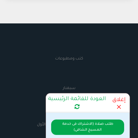
كتب ومطبوعات
سيمنار
العودة للقائمة الرئيسية
إغلاق
AnbaMaximus
طلب صلاة (الاشتراك فى خدمة
السيرة الذاتية للانبا مكسيموس الأول
المسيح الشافي)