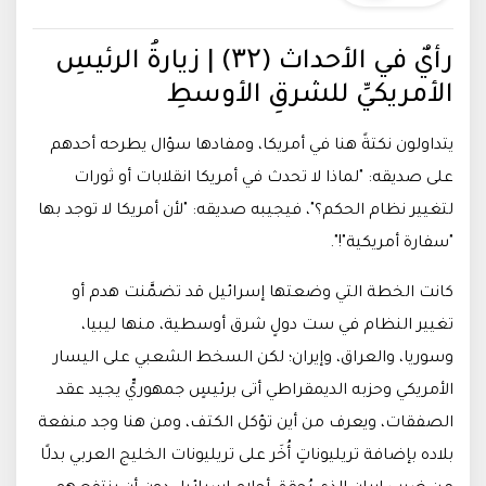
رأيٌ في الأحداث (۳۲) | زيارةُ الرئيسِ
الأمريكيِّ للشرقِ الأوسطِ
يتداولون نكتةً هنا في أمريكا، ومفادها سؤال يطرحه أحدهم
على صديقه: "لماذا لا تحدث في أمريكا انقلابات أو ثورات
لتغيير نظام الحكم؟"، فيجيبه صديقه: "لأن أمريكا لا توجد بها
"سفارة أمريكية"!".
كانت الخطة التي وضعتها إسرائيل قد تضمَّنت هدم أو
تغيير النظام في ست دولٍ شرق أوسطية، منها ليبيا،
وسوريا، والعراق، وإيران؛ لكن السخط الشعبي على اليسار
الأمريكي وحزبه الديمقراطي أتى برئيسٍ جمهوريٍّ يجيد عقد
الصفقات، ويعرف من أين تؤكل الكتف، ومن هنا وجد منفعة
بلاده بإضافة تريليوناتٍ أُخَر على تريليونات الخليج العربي بدلًا