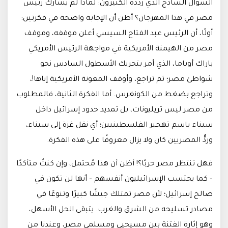
السؤال الساذج الذي ردَّده الكثيرون: لماذا لم يشارك رئيس
مصر في هذا المهرجان؟ أظن أن الإجابة واضحة في فكرتين:
أولًا، أن الرئيس عبد الفتاح السيسي أعلن موقفه، وموقف
مصر من الهيمنة الأمريكية في مواجهة الرئيس الأمريكي
باراك أوباما، الذي أمر بتحريك الأسطول السادس نحو
شواطئ مصر؛ ثم تراجع، وأوقف المعونة الأمريكية إياها!،
وتراجع بضغط من الكونغرس. أما الفكرة الثانية، فالمطلوب
من مصر ليس تريليونات، بل تمديد حدود إسرائيل داخل
سيناء باسم تهجير الفلسطينيين؛ أي نقل غزة إلى سيناء،
وردُّ المصريين كان ولا يزال معروفًا على هذه الفكرة.
فهل تنتظر مصر حربًا؟! أظن أن هذا مُحتمل، وإن كنتُ متأكدًا
– كما يحتسب الإسرائيليون أنفسهم – أنها لن تكون في
صالح إسرائيل؛ لأن مصر تمتلك جيشًا كبيرًا وتنوعًا في
مصادر تسليحه من الشرق والغرب. يتبقى الحل الأسهل،
وهو إثارة الفتنة بين مسيحيي ومسلمي مصر، وعندنا من