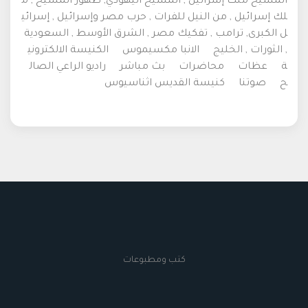
المسيح ملك إسرائيل , المسيح اليهودي, ظهور المسيح , م
لك إسرائيل , من النيل للفرات , حرب مصر وإسرائيل , إسرائي
ل الكبرى, ترامب , تفكيك مصر , الشرق الأوسط , السعودية
, الثورات , الخليج
الانبا مكسيموس
الكنيسة الالكتروني
ة
عظات
محاضرات
بث مباشر
راديو الراعي الصال
ح
صوتنا
كنيسة القديس اثناسيوس
كتب ومطبوعات