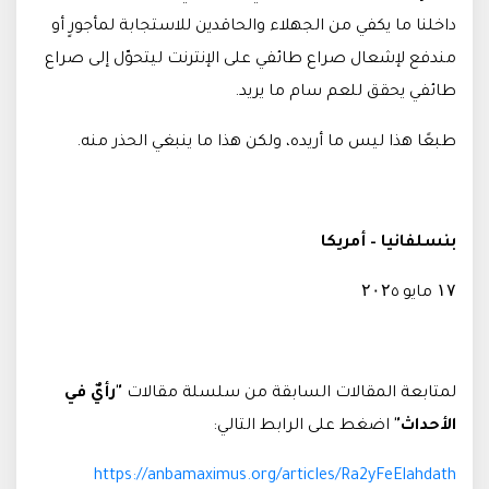
داخلنا ما يكفي من الجهلاء والحاقدين للاستجابة لمأجورٍ أو
مندفع لإشعال صراع طائفي على الإنترنت ليتحوّل إلى صراع
طائفي يحقق للعم سام ما يريد
.
طبعًا هذا ليس ما أريده، ولكن هذا ما ينبغي الحذر منه.
بنسلفانيا – أمريكا
۱۷ مايو ۲۰۲٥
لمتابعة المقالات السابقة من سلسلة مقالات
"رأيٌ في
الأحداث"
اضغط على الرابط التالي
:
https://anbamaximus.org/articles/Ra2yFeElahdath