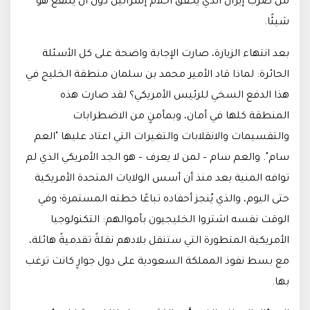
من ضرب إيران الذي يُحقق أحلام إسرائيل دون أن ينتفع هو
شيئًا.
بعد انتهاء الزيارة، صارت الإجابة واضحة على كل الأسئلة
الحائرة: لماذا قاد الأمير محمد بن سلمان منطقة الخليج في
هذا الدفع السخي للرئيس الأمريكي؟ لقد صارت هذه
المنطقة كلها في أمان، وبمأمنٍ من الاضطرابات
والتقسيمات والانقلابات والتغيرات التي اعتاد عليها "العم
سام". والعم سام – لمن لا يعرف – هو الجد الأمريكي الذي لم
توافه المنية بعد منذ أن أسس الولايات المتحدة الأمريكية
حتى اليوم، والذي يُنجز أحفاده تباعًا خطته المستمرة؛ وفي
الوقت نفسه اشتروا الخليجيون بأموالهم: التكنولوجيا
الأمريكية المتطورة التي ستنقل بلادهم نقلةً تقدميةً هائلة،
مع بسط نفوذ المملكة السعودية على دول جوارٍ كانت ترغب
بها.