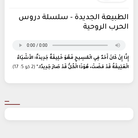
الطبيعة الجديدة - سلسلة دروس
الحرب الروحية
إِذًا إِنْ كَانَ أَحَدٌ فِي الْمَسِيحِ فَهُوَ خَلِيقَةٌ جَدِيدَةٌ: الأَشْيَاءُ
الْعَتِيقَةُ قَدْ مَضَتْ، هُوَذَا الْكُلُّ قَدْ صَارَ جَدِيدًا."
(2 كو 5: 17).