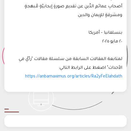
أصحابِ عمائمِ الدِّينِ عن تقديمِ صورةٍ إيجابيّةٍ مُبهجةٍ
ومشرقةٍ للإيمان والدين.
بنسلفانيا – أمريكا
٢٠ مايو ٢٠٢٥
لمتابعة المقالات السابقة من سلسلة مقالات "رأيٌ في
الأحداث" اضغط على الرابط التالي:
https://anbamaximus.org/articles/Ra2yFeElahdath