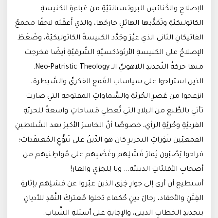
الإصلاحِ والكَنائسِ البروتستانتيّةِ من عَباءةِ الكنيسةِ
الكاثوليكيّةِ وتَمَدُّدِها الهائلِ خارجَها، والذي أَعقَبَه لاحقًا مجمعُ
الفاتيكانِ الثاني الذي غيَّرَ وجَدَّد الكنيسةَ الكاثوليكيّةَ، وضَغَطَ
الإصلاحُ على الكنيسةِ الأرثوذكسيّةِ الشّرقيّةِ أيضًا فخرجت
منها حركةُ التّجديدِ اللاهوتيِّ الـ Neo-Patristic Theology.
الذين استراحوا على سياساتِ القَمعِ الفكريِّ والسَّيطرة،
انزعجوا من عَصرِ الحُريّةِ والسَّماواتِ المفتوحةِ التي صارت
تأتي بالطَّبعِ من البلادِ التي تُعطي مَساحاتٍ واسعةً للحريّةِ
الفرديّةِ وحُريّةِ الرأي، خصوصًا أنّ الخاسرَ الأكبرَ بعد السَّلاطينِ
القمعيّين بثَوَراتِ التحريرِ كان هو الدِّينُ على تَنوُّعِ المُعتقَدات؛
فراحوا يَصُبّون ثِمارَ فَشَلِهم وغَضَبِهم على مُواطِنيهم من
أصحابِ الأقليّاتِ الدينيّة... ويا لِلخِزيِ والعار!
أستطيع أن أرى إلى جوارِ خِزي الذين عبّروا عن فشلِهم بإثارةِ
الفِتَنِ والأحقاد، رجالَ دينٍ حُكماء دَخلوا مُعتركَ النَّقدِ للأديانِ
بتجديدِ الخطابِ الديني، والإجابةِ على أسئلةِ الشَّباب.