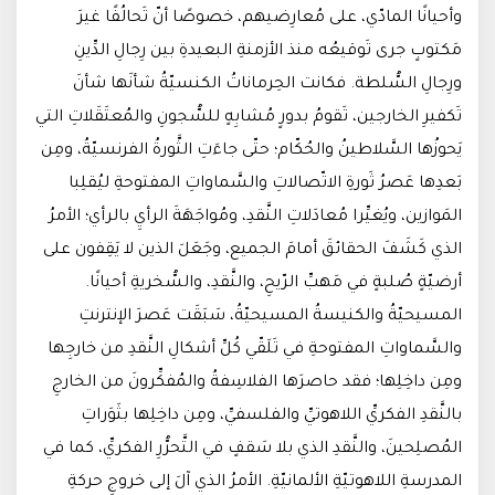
وأحيانًا المادّي، على مُعارِضيهم، خصوصًا أنّ تَحالُفًا غيرَ
مَكتوبٍ جرى تَوقيعُه منذ الأزمنةِ البعيدةِ بين رِجالِ الدِّينِ
ورِجالِ السُّلطة. فكانت الحِرماناتُ الكنسيّةُ شأنَها شأنَ
تَكفيرِ الخارجين، تَقومُ بدورٍ مُشابِهٍ للسُّجونِ والمُعتَقَلاتِ التي
يَحوزُها السَّلاطينُ والحُكّام؛ حتّى جاءَتِ الثَّورةُ الفرنسيّةُ، ومِن
بَعدِها عَصرُ ثَورةِ الاتّصالاتِ والسَّماواتِ المفتوحةِ ليُقلِبا
المَوازين، ويُغيِّرا مُعادَلاتِ النَّقدِ، ومُواجَهَةَ الرأيِ بالرأي؛ الأمرُ
الذي كَشَفَ الحقائقَ أمامَ الجميع، وجَعَلَ الذين لا يَقِفون على
أرضيّةٍ صُلبةٍ في مَهبِّ الرّيحِ، والنَّقدِ، والسُّخريةِ أحيانًا.
المسيحيّةُ والكنيسةُ المسيحيّةُ، سَبَقَت عَصرَ الإنترنتِ
والسَّماواتِ المفتوحةِ في تَلَقّي كُلِّ أشكالِ النَّقدِ من خارجِها
ومِن داخِلِها؛ فقد حاصرَها الفلاسِفةُ والمُفكِّرونَ من الخارجِ
بالنَّقدِ الفكريِّ اللاهوتيِّ والفلسفيِّ، ومِن داخِلِها بثَوَراتِ
المُصلِحينَ، والنَّقدِ الذي بلا سَقفٍ في التَّحرُّرِ الفكريِّ، كما في
المدرسةِ اللاهوتيّةِ الألمانيّةِ. الأمرُ الذي آلَ إلى خروجِ حركةِ