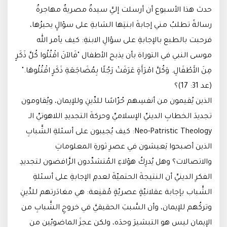
حدث هذا الأسبوع أن أرسلت إليَّ سيدةٌ مصريةٌ مهاجرةٌ
رسالةً تطلبُ مني إجابةَ ابنتِها الشابةِ على سؤالٍ يحيرُها،
فرحبت بالطبع بالإجابةِ على سؤالِ الابنةِ: كيف يأمر الله
موسى النبي في التوراة بأن يذبح الأطفال "فَالآنَ اقْتُلُوا كُلَّ ذَكَرٍ
مِنَ الأَطْفَالِ. وَكُلَّ امْرَأَةٍ عَرَفَتْ رَجُلًا بِمُضَاجَعَةِ ذَكَرٍ اقْتُلُوهَا."
(عد 31: 17)؟
الذين يُقيمون من أنفسِهم حُرّاسًا للدِّينِ وللإيمان، ويُقاومون
تجديدَ الخطابِ الدينيِّ الإسلاميِّ وحركةَ التجديدِ اللاهوتيِّ الـ
Neo-Patristic Theology: كيف يُجيبون على أسئلةِ الشَّبابِ
الذين أصبحوا يَعيشون في عصرِ ثورةِ المعلوماتِ
والاتصالات؟ وهل يُدرِكُ هؤلاءِ المُتشدِّدون الرَّافضون لتجديدِ
الفكرِ الدينيِّ أن النتيجةَ الحتميّةَ لعدمِ الإجابةِ على أسئلةِ
الشَّباب بإجابة عقلانيّةٍ عصريّةٍ مُقنِعة: هي مغادَرتهم للدِّينِ
وتركُهم للإيمان، وأن السَّببَ الحقيقيَّ في خروجِ الشَّبابِ من
الإيمانِ ليس هو التبشيرَ وحدَه، ولكن عجزَ الماضويّين من