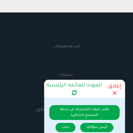
كتب ومطبوعات
سيمنار
العودة للقائمة الرئيسية
إغلاق
AnbaMaximus
طلب صلاة (الاشتراك فى خدمة
السيرة الذاتية للانبا مكسيموس الأول
المسيح الشافي)
أرسل سؤالك
بحث