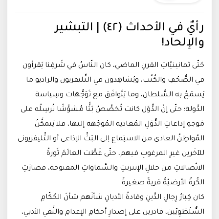
رأيٌ في الأحداث (٤٢) | التبشير
والإلحاد!
حَتّى ثمانينيّاتِ القرنِ الماضي، كان النّاسُ في شَرقِنا يَقرأون
في الصُّحُفِ والكُتُب، ويُشاهِدون في التِّليفزيون والراديو ما
يَسمَحُ به السُّلطان، وما يَتَوافَق مع تَوَجُّهات وسِياسة
الدَّولة؛ حتّى إنّ الدُّوَل كانت تُخصِّصُ بَثًّا مُشوَّشًا تُرسِلُه على
مَوجةِ إذاعاتِ الدُّوَلِ المُعادية المُوجّهة إليها، فلا يَتمكَّنُ
المُواطِنُ العادي من الاستِماع إلى البَثِّ الإذاعي أو التِّليفزيوني
للآخَرين غيرِ المرغوبِ فيهم، حتّى غَطَّت العالَمَ ثَورةُ
الاتّصالاتِ من خلالِ الإنترنتِ والسَّماواتِ المفتوحة، فصارَتِ
الكُرةُ الأرضيّةُ قريةً صغيرةً.
كان كِبارُ رِجالِ الدِّينِ وقادةُ الأديانِ شأنَهم شأنَ الحُكّامِ
السُّلْطَوِيّين، قادرين على إصدارِ أحكامِ الإعدامِ والنَّفي الأدبي،