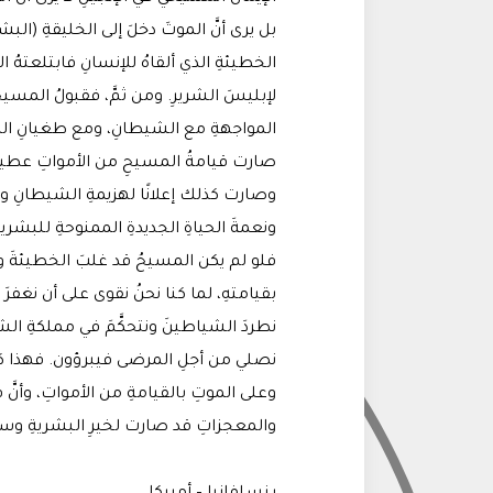
بل يرى أنَّ الموتَ دخلَ إلى الخليقةِ (الب
الخطيئةِ الذي ألقاهُ للإنسانِ فابتلعتهُ
لإبليسَ الشريرِ. ومن ثمَّ، فقبولُ المسي
المواجهةِ مع الشيطانِ، ومع طغيانِ المو
صارت قيامةُ المسيحِ من الأمواتِ عطيةً 
وصارت كذلك إعلانًا لهزيمةِ الشيطانِ و
ونعمةَ الحياةِ الجديدةِ الممنوحةِ للبشرية
فلو لم يكن المسيحُ قد غلبَ الخطيئةَ 
بقيامتهِ، لما كنا نحنُ نقوى على أن نغفرَ 
نطردَ الشياطينَ ونتحكَّمَ في مملكةِ الش
نصلي من أجلِ المرضى فيبرؤون. فهذا كلُّه
وعلى الموتِ بالقيامةِ من الأمواتِ، وأنَّ ق
والمعجزاتِ قد صارت لخيرِ البشريةِ وسعا