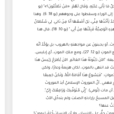
مَا يَأْتِي عَلَيْهِ، وَقَالَ لَهُمْ: «مَنْ تَطْلُبُونَ؟»" (يو
18: 4)، ولما قال لهم من تطلبون رجعوا إلى الوراء وسقطوا على وجوههم (يو 18: 6). وهذا
َأْخُذُهَا مِنِّي، بَلْ أَضَعُهَا أَنَا مِنْ ذَاتِي. لِي سُلْطَانٌ
أَنْ أَضَعَهَا وَلِي سُلْطَانٌ أَنْ آخُذَهَا أَيْضًا. هذِهِ الْوَصِيَّةُ قَبِلْتُهَا مِنْ أَبِي." (يو 10: 18)، قال هذا
 أو يجبنونَ عن مواجهتهِ بالهروب؛ بل يؤكّدُ أنّه
أتى إلى العالمِ من أجلِ هذه المواجهةِ مع الموتِ (يو 12: 27)، ومع ملكِ الموتِ، أي إبليس،
نَ دَيْنُونَةُ هذَا العَالَمِ. الآنَ يُطْرَحُ رَئِيسُ هذَا
12: 31). فلو كان الصليبُ قد انتهى بالموتِ، لكان هزيمةً وعارًا، ولكن
ِ: "فَيَسُوعُ هذَا أَقَامَهُ اللهُ، وَنَحْنُ جَمِيعًا
). وأظنُّ ـ على قدرِ فهمي ـ أنَّ الموروثَ الإسلاميَّ أيدَ الموروثَ
 (تُوفي): "إِنِّي مُتَوَفِّيكَ وَرَافِعُكَ إِلَيَّ".
َ المسيحُ بإرادتهِ الصلبَ ولم يتدخّلِ الآبُ
ّثُ عنها؟
لموتَ حقٌّ على الإنسان، ولا أن الإنسانَ خُلقَ ليموتَ!