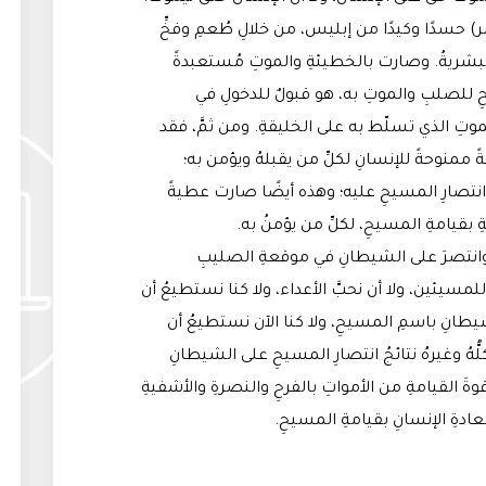
شر) حسدًا وكيدًا من إبليس، من خلالِ طُعمِ وفخِّ
 البشريةُ. وصارت بالخطيئةِ والموتِ مُستعبدةً
حِ للصلبِ والموتِ به، هو قبولٌ للدخولِ في
تِ الذي تسلّط به على الخليقةِ. ومن ثمَّ، فقد
ممنوحةً للإنسانِ لكلِّ من يقبلهُ ويؤمن به؛
انتصارِ المسيحِ عليه؛ وهذه أيضًا صارت عطيةً
ِ بقيامةِ المسيحِ، لكلِّ من يؤمنُ به.
وانتصرَ على الشيطانِ في موقعةِ الصليبِ
للمسيئين، ولا أن نحبَّ الأعداء، ولا كنا نستطيعُ أن
يطانِ باسمِ المسيحِ، ولا كنا الآن نستطيعُ أن
ُ وغيرهُ نتائجُ انتصارِ المسيحِ على الشيطانِ
وةَ القيامةِ من الأمواتِ بالفرحِ والنصرةِ والأشفيةِ
دةِ الإنسانِ بقيامةِ المسيحِ.