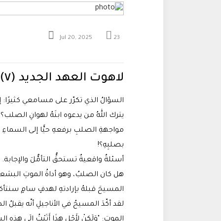
Jul 20, 2025
23
لاهوت العهد الجديد (٧) | لماذا يُصلَب المسيح؟
السؤالُ الذي تكرّر على مسامعي كثيرًا: إذ
يترك اللهُ من يدعوه ابنَهُ لهوانِ الصلب؟
مواجهةِ الصلبِ برفعهِ حيًّا إلى السماءِ 
بصلبِهِ؟!
أسئلةٌ واقعيةٌ تستحقُّ التأمُّلَ والإجابة.
هل كان الصلبُ، وهو أداةُ الموتِ البشعةِ،
المسيحَ قبلهُ بإرادتهِ لهدفٍ سامٍ سنتأك
لقد أكّدَ المسيحُ في الأناجيلِ أنّه يقبلُ 