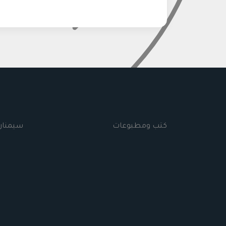
كتب ومطبوعات
سيمنار