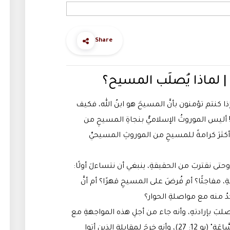
Share
ا كنتم تؤمنون بأنَّ المسيحَ هو ابنُ الله، فكيف
! أليس الموروثُ الإسلاميُّ بنجاةِ المسيحِ من
أكثرَ كرامةً للمسيحِ من الموروثِ المسيحيِّ
 وحتى نقتربَ من الحقيقةِ، ينبغي أن نتساءلَ أولًا:
 مفاجئًا؟ أم فُرضَ على المسيحِ قهرًا؟ أم أنَّ
دُ منه مع مواصلةِ الحوار؟
الصلبَ بإرادتهِ، وأنه جاء من أجلِ هذه المواجهةِ مع
الموت: "وَلَكِنْ لأَجْلِ هذَا أَتَيْتُ إِلَى هذِهِ السَّاعَةِ" (يو 12: 27)، وأنه خرجَ لمقابلةِ الذين أتوا