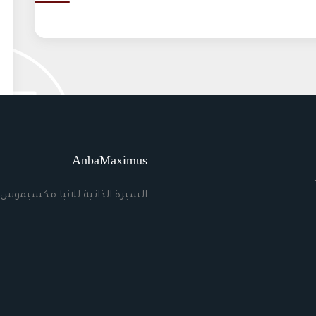
AnbaMaximus
السيرة الذاتية للانبا مكسيموس 