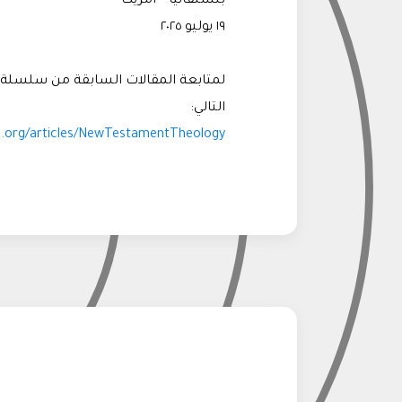
بنسلفانيا – أمريكا
١٩ يوليو ٢٠٢٥
لمتابعة المقالات السابقة من سلسلة م
التالي:
s.org/articles/NewTestamentTheology