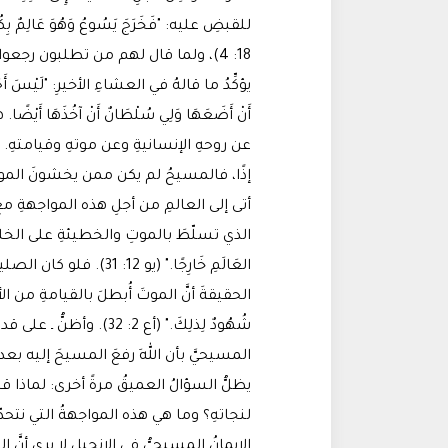
للقبضِ عليه: "فَخَرَجَ يَسُوعُ وَهُوَ عَالِمٌ بِكُلِّ 
يؤكِّدُ ما قالهُ في العشاءِ الأخيرِ: "لَيْسَ أَحَدٌ ي
عن روحهِ الإنسانيةِ وعن موتهِ وقيامتهِ.
إذًا، فالمسيحُ لم يكن ممن يخشونَ الموتَ،
الذي تسلّطَ بالموتِ والخطيئةِ على الخليقة: "الآ
العَالَمِ خَارِجًا." (يو 
الحقيقةَ أنَّ الموتَ أُبطلَ بالقيامةِ من الأموات
شُهُودٌ لِذلِكَ." (أع 2: 32
المسيحيَّ بأن اللهَ رفعَ المسيحَ إليه بعد أن مات
يظلُّ السؤالُ العميقُ مرةً أخرى: لماذا قبل
لنجاتهِ؟ وما هي هذه المواجهةُ التي نتحد
الإيمانُ المسيحيُّ في الإنجيلِ لا يرى أنَّ ا