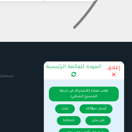
العودة للقائمة الرئيسية
إغلاق
كتب ومطبوعات
سيمنار
طلب صلاة (الاشتراك فى خدمة
المسيح الشافي)
أرسل سؤالك
بحث
من نحن
خدماتنا