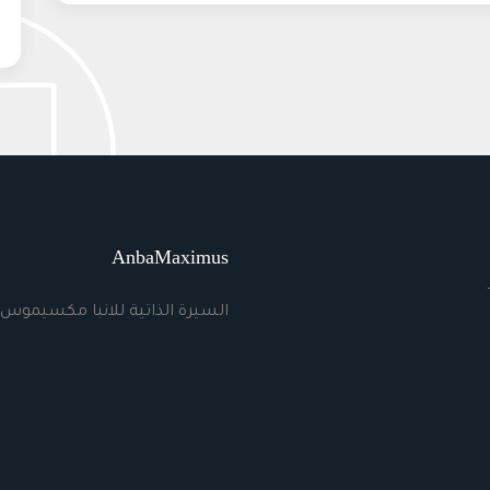
AnbaMaximus
السيرة الذاتية للانبا مكسيموس 