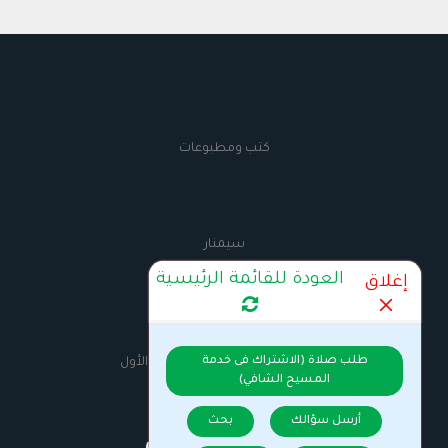
كتب ومطبوعات
سيمنار
العودة للقائمة الرئيسية
إغلاق
AnbaMaximus
طلب صلاة (الاشتراك فى خدمة
السيرة الذاتية للانبا مكسيموس الأول
المسيح الشافي)
أرسل سؤالك
بحث