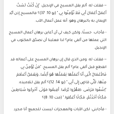
-- فقلت له: ألم يقل المسيح في الإنجيل: "إِنْ كُنْتُ لَسْتُ
أَعْمَلُ أَعْمَالَ أَبِي فَلاَ تُؤْمِنُوا بِي." (يو 10: 37)؟ فالمسيح إذن أيّد
الإيمان به بالبرهان وهو: أنه عمل أعمال الآب
.
- فأجاب: حسنًا، ولكن كيف لي أن أعاين برهان أعمال المسيح
التي عملها من ألفي عام؟ لذا فعلينا أن نصدّق المكتوب في
الإنجيل
.
-- فقلت له: ومن الذي قال إن برهان المسيح على أعماله قد
انقطع قبل ألفي عام؟ ألم يقل المسيح: "مَنْ يُؤْمِنُ بِي
فَالأَعْمَالُ الَّتِي أَنَا أَعْمَلُهَا يَعْمَلُهَا هُوَ أَيْضًا، وَيَعْمَلُ أَعْظَمَ
مِنْهَا، لأَنِّي مَاضٍ إِلَى أَبِي." (يو 14: 12)؟ ألم يقل لتلاميذه:
"اِشْفُوا مَرْضَى. طَهِّرُوا بُرْصًا. أَقِيمُوا مَوْتَى. أَخْرِجُوا شَيَاطِينَ.
مَجَّانًا أَخَذْتُمْ، مَجَّانًا أَعْطُوا." (مت 10: 8)؟
- فأجابني: لكن الآيات والمعجزات ليست للجميع؛ أنا مجرد