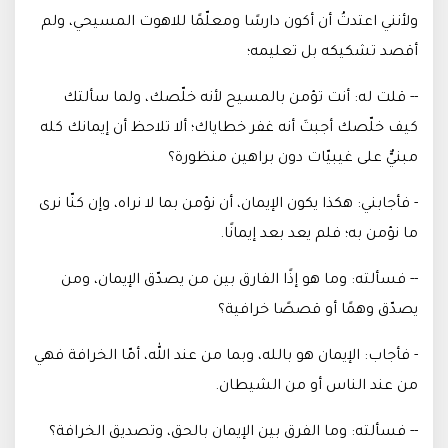
ولأنني اعتدتُ أن أكون دارسًا ومعلّمًا للاهوت المسيحي، ولم
أقصد تشكيكه بل تعليمه؛
-- قلت له: أنت تؤمن بالمسيح لأنه خلّصك، ولما سألتك
كيف خلّصك أجبتَ أنه غفر خطاياك؛ ألا تلاحظ أن إيمانك كله
مبنيٌّ على غيبيّات دون براهين منظورة؟
- فأجابني: هكذا يكون الإيمان، أن نؤمن بما لا نراه، وإن كنّا نرى
ما نؤمن به؛ فلم يعد بعد إيمانًا
.
-- فسألته: وما هو إذًا الفارق بين من يصدّق الإيمان، ومن
يصدّق وهمًا أو قصصًا خرافية؟
- فأجاب: الإيمان هو بالله، وبما من عند الله، أمّا الخرافة فهي
من عند الناس أو من الشيطان
.
-- فسألته: وما الفرق بين الإيمان بالحق، وتصديق الخرافة؟