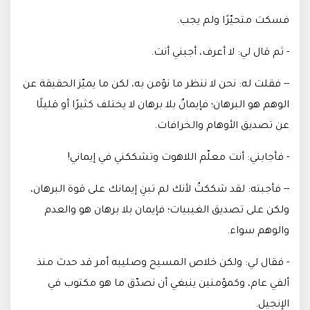
فسكت متحيّرًا ولم يجب
.
- ثم قال لي: لا أعرف، أجبني أنت
.
-- فقلت له: نحن لا ننظر ما نؤمن به، لكن ما يميّز الحقيقة عن
الوهم هو البرهان؛ فإيمانٌ بلا برهان لا يختلف كثيرًا أو قليلًا
عن تصديق الأوهام والخرافات
.
- فأجابني: أنت معلّم اللاهوت وتشككني في إيماني
!
-- فأجبته: لقد شككتُ لأنك لم تبنِ إيمانك على قوة البرهان،
ولكن على تصديق الغيبيات؛ فإيمان بلا برهان هو والعدم
والوهم سواء
.
- فقال لي: ولكن خلاص المسيح وصليبه أمر قد حدث منذ
ألفي عام، وكمؤمنين ينبغي أن نصدّق ما هو مكتوب في
الإنجيل
.