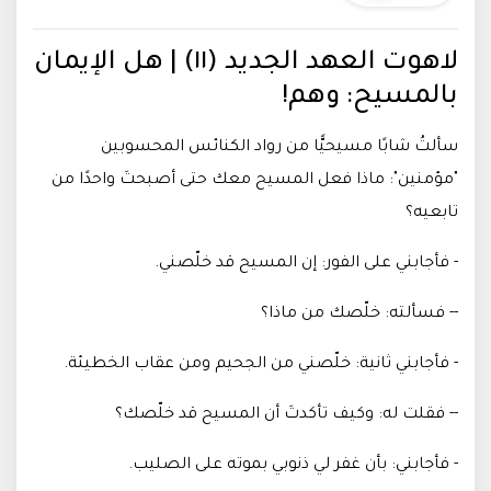
لاهوت العهد الجديد (١١) | هل الإيمان
بالمسيح: وهم!
سألتُ شابًا مسيحيًّا من رواد الكنائس المحسوبين
"مؤمنين": ماذا فعل المسيح معك حتى أصبحتَ واحدًا من
تابعيه؟
- فأجابني على الفور: إن المسيح قد خلّصني
.
-- فسألته: خلّصك من ماذا؟
- فأجابني ثانية: خلّصني من الجحيم ومن عقاب الخطيئة
.
-- فقلت له: وكيف تأكدتَ أن المسيح قد خلّصك؟
- فأجابني: بأن غفر لي ذنوبي بموته على الصليب.