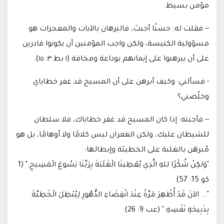
مؤمن بسيط
.
-- فقلت له: حسنًا أجبتَ، فالبرهان بالآيات والمعجزات هو
مسؤولية الكنيسة، ولكن واجب المؤمنين أن يكونوا قادرين
على أن يبرهنوا على إيمانهم بوداعة ومخافة (١ بط ٣: ١٥)
.
- فسألني: وكيف أبرهن على أن المسيح قد غفر خطاياي
وخلّصني؟
-- فأجبته: إذا كان المسيح قد غفر خطاياك، فلا سلطان
للشيطان عليك، ولكن الغفران ليس كلامًا ولا أوهامًا، بل هو
مُبرهَن بالغلبة على الخطيئة وإبطالها
:
"وَلكِنْ شُكْرًا للهِ الَّذِي يُعْطِينَا الْغَلَبَةَ بِرَبِّنَا يَسُوعَ الْمَسِيحِ." (1
كو 15: 57)
"... الآنَ قَدْ أُظْهِرَ مَرَّةً عِنْدَ انْقِضَاءِ الدُّهُورِ لِيُبْطِلَ الْخَطِيَّةَ
بِذَبِيحَةِ نَفْسِهِ." (عب 9: 26).