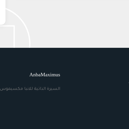
AnbaMaximus
السيرة الذاتية للانبا مكسيموس 