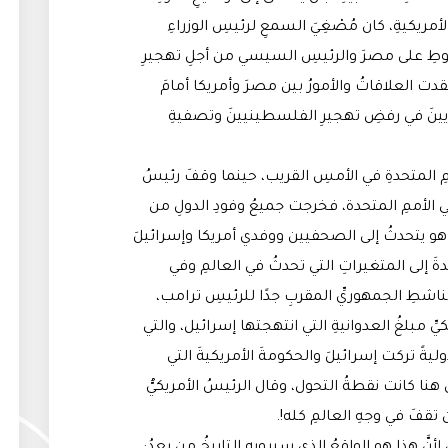
أمريكيةِ، كان مُصْغِيَ السمعِ لرئيسِ الوزراءِ
وطِ على مصرَ والرئيسِ السيسي من أجلِ تهجيرِ
ت العلاقاتُ والأمورُ بين مصرَ وأمريكا أمامَ
ينَ في رفضِ تهجيرِ الفلسطينيينَ وتصفيةِ
ممِ المتحدةِ في الأمسِ القريب، حينما وقفَ رئيسُ
 في الأممِ المتحدة، فخرجت جميعُ وفودِ الدولِ من
نياهو يتحدثُ إلى الصحفيين ووفدي أمريكا وإسرائيلَ
َ إلى المتغيراتِ التي تحدثُ في العالمِ وفي
ناشطِ الجمهوريِّ المقربِ جدًا للرئيسِ ترامب،
ِ مبلغُ العدوانيةِ التي انتهجتها إسرائيل، والتي
ليةً تركت إسرائيلَ والحكومةَ الأمريكيةَ التي
نا كانت نقطةُ التحول، وقال الرئيسُ الأمريكيُّ
ن تقفَ في وجهِ العالمِ كله!.