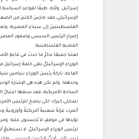
إسرائيل. ولأنه، طبقًا لقواعدِ السياسةِ ال
الإسرائيلي، فقد مارسَ الكثيرَ من الضغ
الفلسطينيينَ إلى سيناءِ المصرية، وتعقد
إصرارِ الرئيسِ السيسي وصمودِ المصري
القضيةِ الفلسطينية.
لعلنا جميعًا نذكرُ ما حدثَ في قاعةِ الأ
الوزراءِ الإسرائيليُّ يلقي كلمةَ إسرائيلَ
القاعة، تاركةً رئيسَ الوزراءِ بنيامين نت
وحدهما. ولم تكن هذه هي الإشارةَ الوحيدة
الساحةِ الأمريكية، فقد سبقها اغتيالُ ال
تشارلي كيرك؛ لكي يتضحَ للرئيسِ الأمريكيّ
أثمرت عزلةً شعبيةً أمريكيةً وأوروبيةً ودو
تؤيدها في موقفٍ لا يُحسدون عليه. ومن ه
لرئيسِ الوزراءِ الإسرائيليِّ: لا تستطيعُ أ