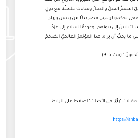
َّ هذا هو الواقعُ الذي سيرويه التاريخُ من بعدُ:
 استمرَّ القتلُ والدمارُ وساءت علاقتُه مع دولِ
غى بحكمةٍ لرئيسِ مصرَ بدلًا من رئيسِ وزراءِ
رائيليينَ إلى بيوتهم، وعودةُ السلامِ إلى غزةَ
 ما يحبُّ أن يراه: هذا المؤتمرُ العالميُّ الضخمُ
ْعَوْنَ." (مت 5: 9).
قالات "رأيٌ في الأحداث" اضغط على الرابط
https://anb