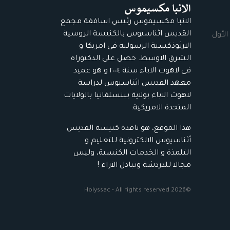
الانبا مكسيموس رئيس اساقفة مجمع
القديس اثناسيوس بالكنيسة الروسية
الأول
الارثوذكسية الرسولية فى امريكا و
الشرق الاوسط. حصل على الدكتوراه
فى لاهوت الاباء سنة ٢٠٠٤ و هو عميد
معهد القديس اثناسيوس لدراسة
لاهوت الاباء بولاية ببنسلفانيا بالولايات
المتحدة الامريكية.
هذا الموقع، هو نافذة كنيسة القديس
أثناسيوس الالكترونية للتعليم و
التلمذة و الخدمات الكنسية، وليس
مجالا للدردشة وتبادل الآراء !
©2026 Holyssac - All rights reserved