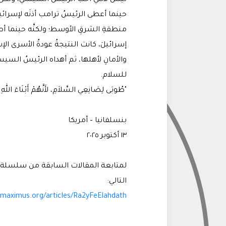
ليس لأنني أحبُّ الرئيسَ السيسي، ولكن لأن
حينما أعطى الرئيسُ ترامب أذنَه لإسرائيلَ
منطقةِ الشرقِ الأوسط؛ ولكنَّه حينما أص
إسرائيلَ، كانت النتيجةُ عودةُ الأسرى الإس
والأمانِ لأهلها، ثم أهداه الرئيسُ السيسي
للسلام.
"طُوبَى لِصَانِعِي السَّلاَمِ، لأَنَّهُمْ أَبْنَاءَ اللهِ يُد
بنسلفانيا – أمريكا
١٣ أكتوبر ٢٠٢٥
لمتابعة المقالات السابقة من سلسلة م
التالي:
amaximus.org/articles/Ra2yFeElahdath