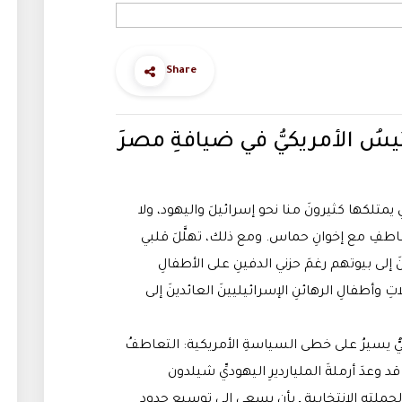
Share
لأحداث (٦١) | الرئيسُ الأمريكيُّ في ضيافةِ مصرَ
ي يمتلكها كثيرونَ منا نحو إسرائيلَ واليهود، ولا
لتعاطفِ مع إخوانِ حماس. ومع ذلك، تهلَّلَ قلبي
 إلى بيوتهم رغمَ حزني الدفينِ على الأطفالِ
ِ وأطفالِ الرهائنِ الإسرائيليينَ العائدينَ إلى
كيُّ يسيرُ على خطى السياسةِ الأمريكية: التعاطفُ
د وعدَ أرملةَ المليارديرِ اليهوديِّ شيلدون
لحملتهِ الانتخابيةِ ـ بأن يسعى إلى توسيعِ حدودِ