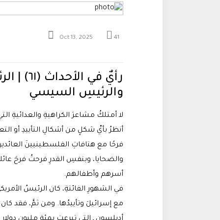
Oct 13, 2025
41
رأيٌ في ا
والرئيسِ السيسي
لا أمتلكُ مشاعرَ الكراهيةِ والعدائيةِ الت
أنظرُ بأيِّ شكلٍ من أشكالِ التأييدِ أو ا
فرحًا مع هتافاتِ الفلسطينيينَ العائدينَ
والضحايا، وبنفسِ القدرِ فرحتُ فرحَ عائلات
أسرهم وأطفالهم.
في الشهورِ الفائتةِ، كان الرئيسُ الأمري
مع إسرائيلَ وتأييدُها. ومن ثمَّ، فقد كان ق
أديلسون ـ التي تبرعت بمئةِ مليونِ دولارٍ 