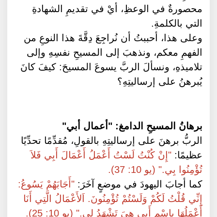
محصورةٌ في الوعظِ، أيْ في تقديمِ الشهادةِ
التي بالكلمةِ.
وعلى هذا، أحببتُ أن نُراجِعَ دِقَّةَ هذا النوعِ من
الفهمِ معكم، ونذهبَ إلى المسيحِ نفسِهِ وإلى
تلاميذهِ، ونسألَ الربَّ يسوعَ المسيحَ: كيفَ كانَ
يُبرهنُ على إرساليتِهِ؟
برهانُ المسيحِ الدامغ: "أعمال أبي"
الربُّ برهنَ على إرساليتِهِ بالقولِ، مُقدِّمًا تحدِّيًا
عظيمًا:
"إِنْ كُنْتُ لَسْتُ أَعْمَلُ أَعْمَالَ أَبِي فَلاَ
تُؤْمِنُوا بِي." (يو 10: 37).
كما أجابَ اليهودَ في موضعٍ آخَرَ:
"أَجَابَهُمْ يَسُوعُ:
إِنِّي قُلْتُ لَكُمْ وَلَسْتُمْ تُؤْمِنُونَ. اَلأَعْمَالُ الَّتِي أَنَا
أَعْمَلُهَا بِاسْمِ أَبِي هِيَ تَشْهَدُ لِي." (يو 10: 25).