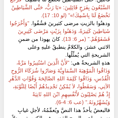
السَّبْعُونَ بِفَرَحٍ قَائِلِينَ: «يَا رَبُّ، حَتَّى الشَّيَاطِينُ
تَخْضَعُ لَنَا بِاسْمِكَ!»" (لو 10: 17).
ودهنُوا بالزيتِ مرضى كثيرينَ فشُفُوا.
"وَأَخْرَجُوا
شَيَاطِينَ كَثِيرَةً، وَدَهَنُوا بِزَيْتٍ مَرْضَى كَثِيرِينَ
فَشَفَوْهُمْ." (مر 6: 13)
. كانَ يهوذا من ضمنِ
الاثني عشرَ، والكلامُ ينطبقُ عليهِ وعلى
الشريحةِ التي يُمثِّلُها.
هذهِ الشريحةُ هي:
"لأَنَّ الَّذِينَ اسْتُنِيرُوا مَرَّةً،
وَذَاقُوا الْمَوْهِبَةَ السَّمَاوِيَّةَ وَصَارُوا شُرَكَاءَ الرُّوحِ
الْقُدُسِ، وَذَاقُوا كَلِمَةَ اللهِ الصَّالِحَةَ وَقُوَّاتِ الدَّهْرِ
الآتِي، وَسَقَطُوا، لاَ يُمْكِنُ تَجْدِيدُهُمْ أَيْضًا لِلتَّوْبَةِ،
إِذْ هُمْ يَصْلِبُونَ لأَنْفُسِهِمِ ابْنَ اللهِ ثَانِيَةً
وَيُشَهِّرُونَهُ." (عب 6: 4-6).
فالبعضُ يأخذُ هذا النصَّ ويُعمِّمُهُ، لأجلِ غيابِ