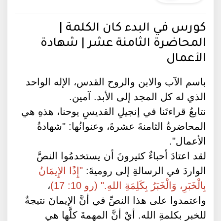
كورس في البدء كان الكلمة |
المحاضرة الثامنة عشر | شهادة
الأعمال
باسم الآب والابن والروح القدس، الإله الواحد
الذي له كل المجد إلى الأبد. آمين.
نتابعُ قراءتَنا في إنجيلِ القديسِ يوحنا، هذهِ هي
المحاضرةُ الثامنةَ عشرةَ، وعنوانُها: "شهادةُ
الأعمال".
لقد اعتادَ أحباءٌ كثيرونَ أن يستخدمُوا النصَّ
الواردَ في الرسالةِ إلى روميةَ:
"إِذًا الإِيمَانُ
بِالْخَبَرِ، وَالْخَبَرُ بِكَلِمَةِ اللهِ." (رو 10: 17)
،
واعتمدوا على هذا النصِّ في أنَّ الإيمانَ نتيجةٌ
للخبرِ بكلمةِ الله. أيْ أنَّ المهمةَ كلَّها هي