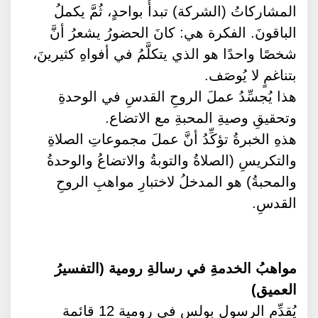
المشاركاتُ (الشركة) تبدأُ بواحدٍ، ثُمَّ يكملُ
الباقونَ. الفكرة هي: كانَ الحضورُ يشعرُ أنَّ
شخصًا واحدًا هو الذي يتكلَّمُ في أفواهِ كثيرينَ،
بتناغمٍ لا يُوصَف.
هذا يُجسِّدُ عملَ الروحِ القدسِ في الوحدةِ
وتحقيقِ وصيةِ المحبةِ مع الاتضاع.
هذهِ الخبرةُ تؤكِّدُ أنَّ عملَ مجموعاتِ الصلاةِ
والتكريسِ (الصلاةُ والتوبةُ والاتضاعُ والوحدةُ
والمحبةُ) هو المدخلُ لاختبارِ مواهبِ الروحِ
القدسِ.
مواهبُ الخدمةِ في رسالةِ رومية (التفسيرُ
العميق)
يُقدِّم الرسول بولس في رومية 12 قائمة