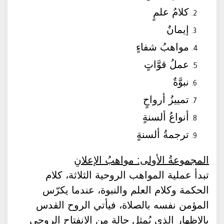
كلامُ علمٍ
إيمانٌ
مواهبُ شفاءٍ
عملُ قوَّاتٍ
نبوَّةٌ
تمييزُ أرواحٍ
أنواعُ ألسنةٍ
ترجمةُ ألسنةٍ
المجموعةُ الأولى: مواهبُ الإعلانِ
تبدأ عملية المواهب الروحية الثلاثة، كلام
الحكمة وكلام العلم والنبوة، عندما يكرّس
المؤمن نفسه بالصلاة، فيأتي الروح القدس
بالإظهار الذي يُمثل حالة من الانفتاح الروحي