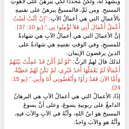
ويشهدَ لهُ، ولكنْ مُحدَّدًا لكي يُبرهِنَ على لاهوتِ
المسيحِ. ومن ثَمَّ، فالمسيحُ يبرهنُ على نفسِهِ
بالأعمالِ التي هي أعمالُ الآبِ:
"إِنْ كُنْتُ لَسْتُ
أَعْمَلُ أَعْمَالَ أَبِي فَلاَ تُؤْمِنُوا بِي." (يو 10: 37).
إنَّ الأعمالَ التي هي أعمالُ الآبِ هي شهادةٌ
للمسيحِ، وفي الوقتِ نفسِهِ هي شهادةٌ على
الذينَ يرفضونَ الإيمان.
لذلكَ قالَ لهمُ الربُّ:
"لَوْ لَمْ أَكُنْ قَدْ عَمِلْتُ بَيْنَهُمْ
أَعْمَالًا لَمْ يَعْمَلْهَا أَحَدٌ غَيْرِي، لَمْ تَكُنْ لَهُمْ خَطِيَّةٌ،
وَأَمَّا الآنَ فَقَدْ رَأَوْا وَأَبْغَضُونِي أَنَا وَأَبِي." (يو 15:
24).
إذًا، الأعمالُ التي هي أعمالُ الآبِ هي البرهانُ
الدامغُ على ربوبيةِ يسوعَ، وعلى أنَّ يسوعَ
المسيحَ هو ابنُ اللهِ، وأنَّهُ في الآبِ والآبَ فيهِ،
وأنَّهُ هو والآبَ واحدٌ.