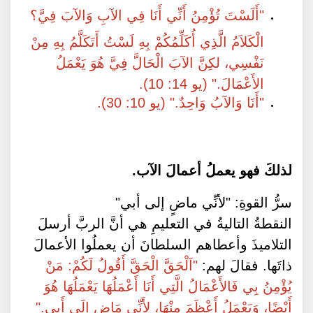
"أَلَسْتَ تُؤْمِنُ أَنِّي أَنَا فِي الآبِ وَالآبَ فِيَّ؟
الْكَلاَمُ الَّذِي أُكَلِّمُكُمْ بِهِ لَسْتُ أَتَكَلَّمُ بِهِ مِنْ
نَفْسِي، لكِنَّ الآبَ الْحَالَّ فِيَّ هُوَ يَعْمَلُ
الأَعْمَالَ." (يو 14: 10).
"أَنَا وَالآبُ وَاحِدٌ." (يو 10: 30).
لذلكَ فهو يعملُ أعمالَ الآب.
سرُّ القوةِ: "لأنِّي ماضٍ إلى أبي"
النقطةُ التاليةُ في التعليمِ هي أنَّ الربَّ أرسلَ
التلاميذَ وأعطاهم السلطانَ أن يعملُوا الأعمالَ
ذاتَها. فقالَ لهم:
"اَلْحَقَّ الْحَقَّ أَقُولُ لَكُمْ: مَنْ
يُؤْمِنُ بِي فَالأَعْمَالُ الَّتِي أَنَا أَعْمَلُهَا يَعْمَلُهَا هُوَ
أَيْضًا، وَيَعْمَلُ أَعْظَمَ مِنْهَا، لأَنِّي مَاضٍ إِلَى أَبِي."