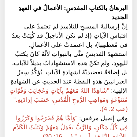
البرهانُ بالكتابِ المقدسِ: الأعمالُ في العهدِ
الجديد
إنَّ إرساليةَ المسيحِ للتلاميذِ لم تعتمدْ على
اقتباسِ الآياتِ (إذ لم تكنِ الأناجيلُ قد كُتِبَتْ بعدُ
في مُعظمِها)، بل اعتمدتْ على الأعمالِ.
استشهدَ القديسُ متَّى بالنبواتِ لأنَّهُ كانَ يكتبُ
لليهودِ، ولم تكنْ هذهِ الاستشهاداتُ بديلاً للآياتِ،
بل إضافةً تعضيديَّةً لشهادةِ الآياتِ. يُؤكِّدُ سِفرُ
العبرانيينَ هذهِ النقطةَ عندَ الحديثِ عن الشهادةِ
الإلهية:
"شَاهِدًا اللهُ مَعَهُمْ بِآيَاتٍ وَعَجَائِبَ وَقُوَّاتٍ
مُتَنَوِّعَةٍ وَمَوَاهِبِ الرُّوحِ الْقُدُسِ، حَسَبَ إِرَادَتِهِ."
(عب 2: 4).
وفي إنجيل مرقس:
"وَأَمَّا هُمْ فَخَرَجُوا وَكَرَزُوا
فِي كُلِّ مَكَانٍ، وَالرَّبُّ يَعْمَلُ مَعَهُمْ وَيُثَبِّتُ الْكَلاَمَ
بِالآيَاتِ التَّابِعَةِ. آمِينَ." (مر 16: 20).