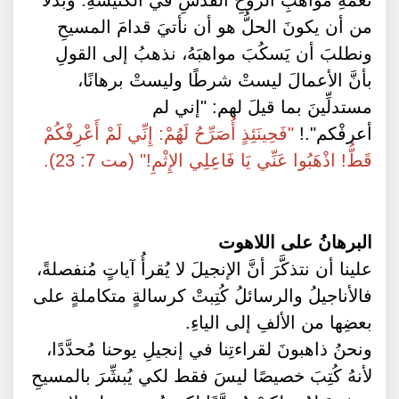
نعمةِ مواهبِ الروحِ القدسِ في الكنيسةِ. وبدلاً
من أن يكونَ الحلُّ هو أن نأتيَ قدامَ المسيحِ
ونطلبَ أن يَسكُبَ مواهبَهُ، نذهبُ إلى القولِ
بأنَّ الأعمالَ ليستْ شرطًا وليستْ برهانًا،
مستدلِّينَ بما قيلَ لهم: "إني لم
أعرفْكم".!
"فَحِينَئِذٍ أُصَرِّحُ لَهُمْ: إِنِّي لَمْ أَعْرِفْكُمْ
قَطُّ! اذْهَبُوا عَنِّي يَا فَاعِلِي الإِثْمِ!" (مت 7: 23).
البرهانُ على اللاهوت
علينا أن نتذكَّرَ أنَّ الإنجيلَ لا يُقرأُ آياتٍ مُنفصلةً،
فالأناجيلُ والرسائلُ كُتِبتْ كرسالةٍ متكاملةٍ على
بعضِها من الألفِ إلى الياءِ.
ونحنُ ذاهبونَ لقراءتِنا في إنجيلِ يوحنا مُحدَّدًا،
لأنهُ كُتِبَ خصيصًا ليسَ فقط لكي يُبشِّرَ بالمسيحِ