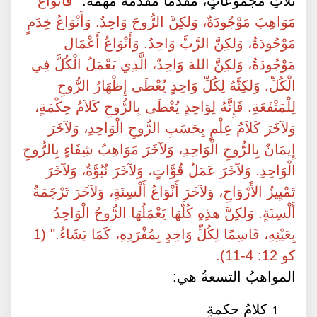
ثلاثِ مجموعاتٍ، مُقدِّمًا مُقدِّمةً مُهمَّةً:
"فَأَنْوَاعُ
مَوَاهِبَ مَوْجُودَةٌ، وَلكِنَّ الرُّوحَ وَاحِدٌ. وَأَنْوَاعُ خِدَمٍ
مَوْجُودَةٌ، وَلكِنَّ الرَّبَّ وَاحِدٌ. وَأَنْوَاعُ أَعْمَال
مَوْجُودَةٌ، وَلكِنَّ اللهَ وَاحِدٌ، الَّذِي يَعْمَلُ الْكُلَّ فِي
الْكُلِّ. وَلكِنَّهُ لِكُلِّ وَاحِدٍ يُعْطَى إِظْهَارُ الرُّوحِ
لِلْمَنْفَعَةِ. فَإِنَّهُ لِوَاحِدٍ يُعْطَى بِالرُّوحِ كَلاَمُ حِكْمَةٍ،
وَلآخَرَ كَلاَمُ عِلْمٍ بِحَسَبِ الرُّوحِ الْوَاحِدِ، وَلآخَرَ
إِيمَانٌ بِالرُّوحِ الْوَاحِدِ، وَلآخَرَ مَوَاهِبُ شِفَاءٍ بِالرُّوحِ
الْوَاحِدِ. وَلآخَرَ عَمَلُ قُوَّاتٍ، وَلآخَرَ نُبُوَّةٌ، وَلآخَرَ
تَمْيِيزُ الأَرْوَاحِ، وَلآخَرَ أَنْوَاعُ أَلْسِنَةٍ، وَلآخَرَ تَرْجَمَةُ
أَلْسِنَةٍ. وَلكِنَّ هذِهِ كُلَّهَا يَعْمَلُهَا الرُّوحُ الْوَاحِدُ
بِعَيْنِهِ، قَاسِمًا لِكُلِّ وَاحِدٍ بِمُفْرَدِهِ، كَمَا يَشَاءُ." (1
كو 12: 4-11).
المواهبُ التسعةُ هي:
كلامُ حكمةٍ