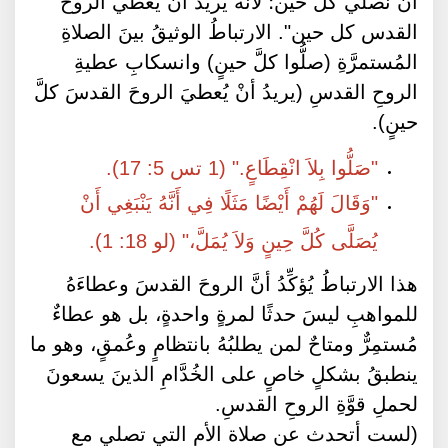
أن نصلي كل حين؛ لأنه يريد أن يعطي الروح
القدس كل حين". الارتباطُ الوثيقُ بينَ الصلاةِ
المُستمرَّةِ (صلُّوا كلَّ حينٍ) وانسكابِ عطيةِ
الروحِ القدسِ (يريدُ أنْ يُعطيَ الروحَ القدسَ كلَّ
حينٍ).
"صَلُّوا بِلاَ انْقِطَاعٍ." (1 تس 5: 17).
"وَقَالَ لَهُمْ أَيْضًا مَثَلًا فِي أَنَّهُ يَنْبَغِي أَنْ
يُصَلَّى كُلَّ حِينٍ وَلاَ يُمَلَّ،" (لو 18: 1).
هذا الارتباطُ يُؤكِّدُ أنَّ الروحَ القدسَ وعطاءَهُ
للمواهبِ ليسَ حدثًا لمرةٍ واحدةٍ، بل هو عطاءٌ
مُستمِرٌّ ومتاحٌ لمن يطلبُهُ بانتظامٍ وعُمقٍ، وهو ما
ينطبقُ بشكلٍ خاصٍ على الخُدَّامِ الذينَ يسعونَ
لحملِ قوَّةِ الروحِ القدسِ.
(لست أتحدث عن صلاة الأم التي تصلي مع