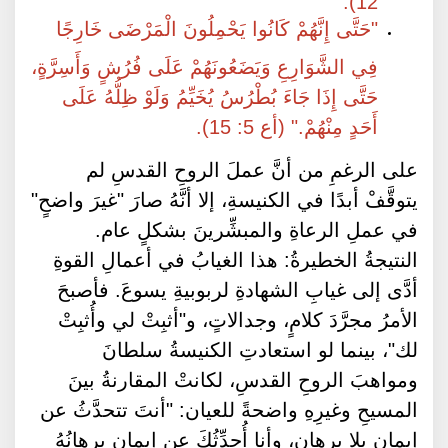
"حَتَّى إِنَّهُمْ كَانُوا يَحْمِلُونَ الْمَرْضَى خَارِجًا
فِي الشَّوَارِعِ وَيَضَعُونَهُمْ عَلَى فُرُشٍ وَأَسِرَّةٍ،
حَتَّى إِذَا جَاءَ بُطْرُسُ يُخَيِّمُ وَلَوْ ظِلُّهُ عَلَى
أَحَدٍ مِنْهُمْ." (أع 5: 15).
على الرغمِ من أنَّ عملَ الروحِ القدسِ لم
يتوقَّفْ أبدًا في الكنيسةِ، إلا أنَّهُ صارَ "غيرَ واضحٍ"
في عملِ الرعاةِ والمبشِّرينَ بشكلٍ عام.
النتيجةُ الخطيرةُ: هذا الغيابُ في أعمالِ القوةِ
أدَّى إلى غيابِ الشهادةِ لربوبيةِ يسوعَ. فأصبحَ
الأمرُ مجرَّدَ كلامٍ، وجدالاتٍ، و"أثبِتْ لي وأُثبِتْ
لك"، بينما لو استعادتِ الكنيسةُ سلطانَ
ومواهبَ الروحِ القدسِ، لكانتْ المقارنةُ بينَ
المسيحِ وغيرِهِ واضحةً للعيان: "أنتَ تتحدَّثُ عن
إيمانٍ بلا برهان، وأنا أُحدِّثُكَ عن إيمانٍ برهانُهُ