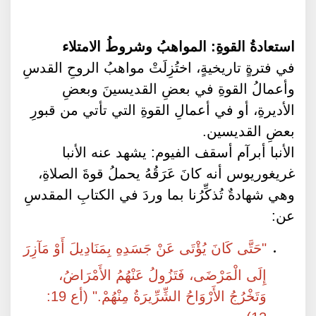
استعادةُ القوةِ: المواهبُ وشروطُ الامتلاء
في فترةٍ تاريخيةٍ، اختُزِلَتْ مواهبُ الروحِ القدسِ
وأعمالُ القوةِ في بعضِ القديسينَ وبعضِ
الأديرةِ، أو في أعمالِ القوةِ التي تأتي من قبورِ
بعضِ القديسين.
الأنبا أبرآم أسقف الفيوم: يشهد عنه الأنبا
غريغوريوس أنه كانَ عَرَقُهُ يحملُ قوةَ الصلاةِ،
وهي شهادةٌ تُذكِّرُنا بما وردَ في الكتابِ المقدسِ
عن:
"حَتَّى كَانَ يُؤْتَى عَنْ جَسَدِهِ بِمَنَادِيلَ أَوْ مَآزِرَ
إِلَى الْمَرْضَى، فَتَزُولُ عَنْهُمُ الأَمْرَاضُ،
وَتَخْرُجُ الأَرْوَاحُ الشِّرِّيرَةُ مِنْهُمْ." (أع 19:
12).