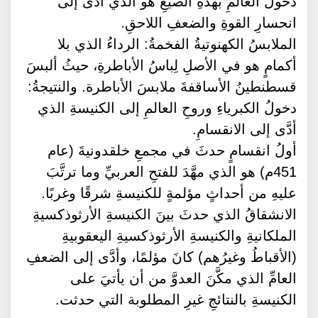
دخولَ العالمِ بهذهِ الصيغِ هو الذي أدَّى إلى
انحسارِ القوةِ والضعفِ اللاحقِ.
الملابسُ الكهنوتيةُ الفخمةُ: الرداءُ الذي بلا
أكمامٍ هو في الأصلِ لِباسُ الأباطرةِ، حيثُ ألبسَ
قسطنطينُ الأساقفةَ ملابسَ الأباطرة. والنتيجةُ:
دخولُ الكبرياءِ وروحِ العالمِ إلى الكنيسةِ الذي
أدَّى إلى الانقسامِ.
أولُ انقسامٍ حدثَ في مجمعِ خلقدونيةَ (عام
451م) هو الذي مهَّدَ للفتحِ العربيِّ وما ترتَّبَ
عليهِ من أحداثٍ مؤلمةٍ للكنيسةِ شرقًا وغربًا.
الانشقاقُ الذي حدثَ بينَ الكنيسةِ الأرثوذكسيةِ
الملكانيةِ والكنيسةِ الأرثوذكسيةِ اليعقوبيةِ
(الأقباطُ وغيرُهم) كانَ مؤلمًا، وأدَّى إلى الضعفِ
العامِّ الذي مكَّنَ العدوَّ من أن يأتيَ على
الكنيسةِ بالنتائجِ غيرِ المطلوبة التي حدثت.