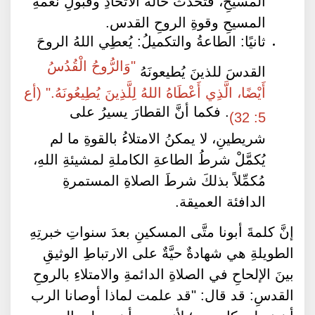
المسيحِ وقوةِ الروحِ القدس.
ثانيًا: الطاعةُ والتكميلُ: يُعطِي اللهُ الروحَ
"وَالرُّوحُ الْقُدُسُ
القدسَ للذينَ يُطيعونَهُ
أَيْضًا، الَّذِي أَعْطَاهُ اللهُ لِلَّذِينَ يُطِيعُونَهُ." (أع
. فكما أنَّ القطارَ يسيرُ على
5: 32)
شريطينِ، لا يمكنُ الامتلاءُ بالقوةِ ما لم
يُكمَّلْ شرطُ الطاعةِ الكاملةِ لمشيئةِ اللهِ،
مُكمِّلاً بذلكَ شرطَ الصلاةِ المستمرةِ
الدافئة العميقة.
إنَّ كلمةَ أبونا متَّى المسكينِ بعدَ سنواتِ خبرتِهِ
الطويلةِ هي شهادةٌ حيَّةٌ على الارتباطِ الوثيقِ
بينَ الإلحاحِ في الصلاةِ الدائمةِ والامتلاءِ بالروحِ
القدسِ: قد قال: "قد علمت لماذا أوصانا الرب