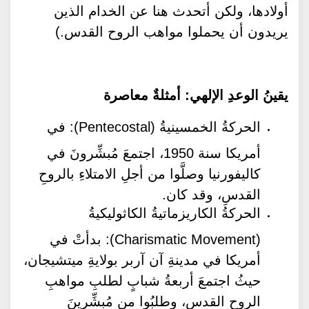
أولادها، ولكن أتحدث هنا عن الخدام الذين
يريدون أن يحملوا مواهب الروح القدس.)
يقينُ الوعدِ الإلهي: أمثلةٌ معاصرة
الحركةُ الخمسينيةُ (Pentecostal): في
أمريكا سنة 1950، اجتمعَ مُبشِّرونَ في
كاليفورنيا وصلَّوا من أجلِ الامتلاءِ بالروحِ
القدسِ، وقد كان.
الحركةُ الكاريزماتيةُ الكاثوليكيةُ
(Charismatic Movement): بدأتْ في
أمريكا في مدينةِ آن آربر بولايةِ ميتشيجان،
حيثُ اجتمعَ أربعةُ شبابٍ لطلبِ مواهبِ
الروحِ القدسِ، وطلبُوا من مُبشِّرينَ