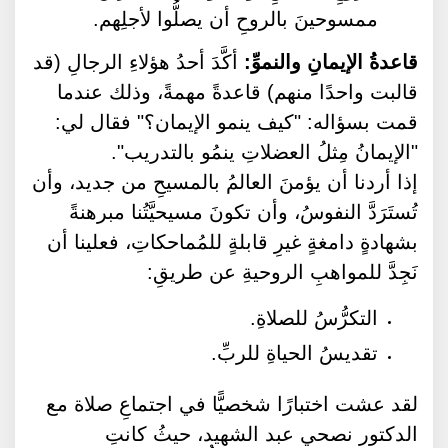
ممسوحينَ بالروحِ أن يصلُّوا لأجلِهم.
قاعدةُ الإيمانِ والنموِّ:
أكَّدَ أحدُ هؤلاءِ الرجالِ (قد
قالبت واحدًا منهم) قاعدةً مهمةً، وذلك عندما
قمت بسؤاله: "كيف ينمو الإيمان؟" فقال لي:
"الإيمانُ مِثلُ العضلاتِ ينمُو بالتدريب".
إذا أردنا أن يؤمنَ العالمُ بالمسيحِ من جديد، وأن
تُستَرَدَّ النفوسُ، وأن تكونَ مسيحيَّتُنا مبرهنةً
بشهادةٍ دامغةٍ غيرِ قابلةٍ للمُماحكاتِ، فعلينا أن
نَجِدَّ للمواهبِ الروحيةِ عن طريقِ:
التكرُّسُ للصلاةِ.
تقديسُ الحياةِ للربِّ.
لقد عشت اختبارًا شخصيًّا في اجتماعِ صلاة مع
الدكتور نصحي عبد الشهيد، حيثُ كانتِ