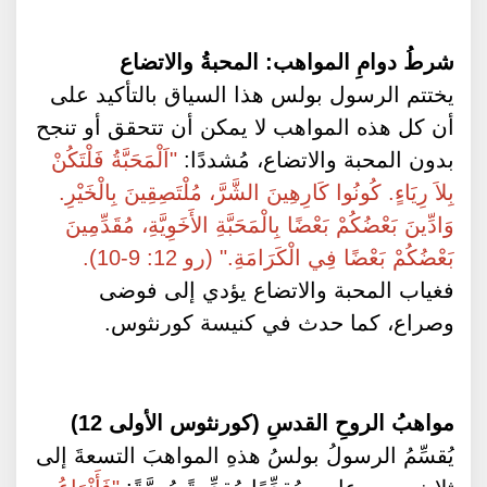
شرطُ دوامِ المواهب: المحبةُ والاتضاع
يختتم الرسول بولس هذا السياق بالتأكيد على
أن كل هذه المواهب لا يمكن أن تتحقق أو تنجح
بدون المحبة والاتضاع، مُشددًا:
"اَلْمَحَبَّةُ فَلْتَكُنْ
بِلاَ رِيَاءٍ. كُونُوا كَارِهِينَ الشَّرَّ، مُلْتَصِقِينَ بِالْخَيْرِ.
وَادِّينَ بَعْضُكُمْ بَعْضًا بِالْمَحَبَّةِ الأَخَوِيَّةِ، مُقَدِّمِينَ
بَعْضُكُمْ بَعْضًا فِي الْكَرَامَةِ." (رو 12: 9-10).
فغياب المحبة والاتضاع يؤدي إلى فوضى
وصراع، كما حدث في كنيسة كورنثوس.
مواهبُ الروحِ القدسِ (كورنثوس الأولى 12)
يُقسِّمُ الرسولُ بولسُ هذهِ المواهبَ التسعةَ إلى