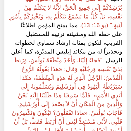
يُرْشِدُكُمْ إِلَى جَمِيعِ الْحَقِّ، لأَنَّهُ لاَ يَتَكَلَّمُ مِنْ
نَفْسِهِ، بَلْ كُلُّ مَا يَسْمَعُ يَتَكَلَّمُ بِهِ، وَيُخْبِرُكُمْ بِأُمُورٍ
آتِيَةٍ." (يو 16: 13).
مما يمنح المؤمن اطلاعًا
على خطة الله ومشيئته ترتيبه للمستقبل
القريب، لتكون بمثابة إرشاد سماوي لخطواته
وتحذيراً له من مكائد إبليس المدبّرة، كما أُعلن
للرسل.
"فَجَاءَ إِلَيْنَا، وَأَخَذَ مِنْطَقَةَ بُولُسَ، وَرَبَطَ
يَدَيْ نَفْسِهِ وَرِجْلَيْهِ وَقَالَ: «هذَا يَقُولُهُ الرُّوحُ
الْقُدُسُ: الرَّجُلُ الَّذِي لَهُ هذِهِ الْمِنْطَقَةُ، هكَذَا
سَيَرْبُطُهُ الْيَهُودُ فِي أُورُشَلِيمَ وَيُسَلِّمُونَهُ إِلَى
أَيْدِي الأُمَمِ». فَلَمَّا سَمِعْنَا هذَا طَلَبْنَا إِلَيْهِ نَحْنُ
وَالَّذِينَ مِنَ الْمَكَانِ أَنْ لاَ يَصْعَدَ إِلَى أُورُشَلِيمَ.
فَأَجَابَ بُولُسُ: «مَاذَا تَفْعَلُونَ؟ تَبْكُونَ وَتَكْسِرُونَ
قَلْبِي، لأَنِّي مُسْتَعِدٌّ لَيْسَ أَنْ أُرْبَطَ فَقَطْ، بَلْ أَنْ
أَمُوتَ أَيْضًا فِي أُورُشَلِيمَ لأَجْلِ اسْمِ الرَّبِّ