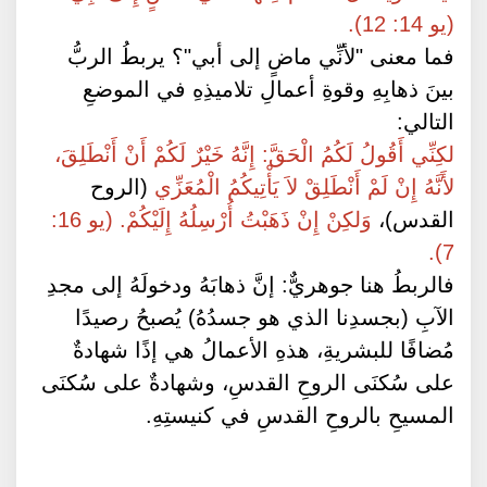
(يو 14: 12).
فما معنى "لأنِّي ماضٍ إلى أبي"؟ يربطُ الربُّ
بينَ ذهابِهِ وقوةِ أعمالِ تلاميذِهِ في الموضعِ
التالي:
لكِنِّي أَقُولُ لَكُمُ الْحَقَّ: إِنَّهُ خَيْرٌ لَكُمْ أَنْ أَنْطَلِقَ،
لأَنَّهُ إِنْ لَمْ أَنْطَلِقْ لاَ يَأْتِيكُمُ الْمُعَزِّي
(الروح
القدس)،
وَلكِنْ إِنْ ذَهَبْتُ أُرْسِلُهُ إِلَيْكُمْ. (يو 16:
7).
فالربطُ هنا جوهريٌّ: إنَّ ذهابَهُ ودخولَهُ إلى مجدِ
الآبِ (بجسدِنا الذي هو جسدُهُ) يُصبحُ رصيدًا
مُضافًا للبشريةِ، هذهِ الأعمالُ هي إذًا شهادةٌ
على سُكنَى الروحِ القدسِ، وشهادةٌ على سُكنَى
المسيحِ بالروحِ القدسِ في كنيستِهِ.