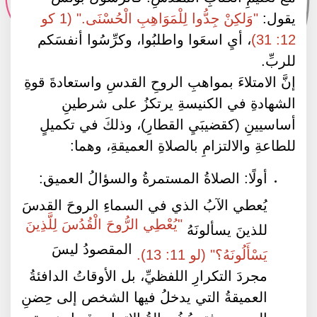
يقول:
"وَلكِنْ جِدُّوا لِلْمَوَاهِبِ الْحُسْنَى." (1 كو
12: 31)
، أيِ اسعَوا واطلبُوا، وكرِّسُوا أنفسَكم
للربِّ.
إنَّ الامتلاءَ بمواهبِ الروحِ القدسِ واستعادةَ قوةِ
الشهادةِ في الكنيسةِ يرتكزُ على شرطينِ
أساسيينِ (كقضيبَيِ القطارِ)، وذلكَ في تكميلٍ
للطاعةِ والالتزامِ بالصلاةِ العميقةِ، وهما:
أولًا: الصلاةُ المستمرةُ والسؤالُ العميق:
يُعطي الآبُ الذي في السماءِ الروحَ القدسَ
"يُعْطِي الرُّوحَ الْقُدُسَ لِلَّذِينَ
للذينَ يسألونَهُ
المقصودُ ليسَ
يَسْأَلُونَهُ؟" (لو 11: 13).
مجردَ التكرارِ اللفظيِّ، بل الأوقاتُ الدافئةُ
العميقةُ التي يدخلُ فيها الشخص إلى حِضنِ
المسيحِ، فتحدُثُ حالةُ الاتحادِ وقبولِ نعمةِ