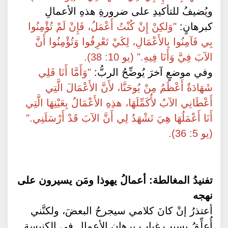
ويُضيفُ للتأكيدِ على ضرورةِ هذهِ الأعمالِ
كبرهانٍ:
"وَلكِنْ إِنْ كُنْتُ أَعْمَلُ، فَإِنْ لَمْ تُؤْمِنُوا
بِي فَآمِنُوا بِالأَعْمَالِ، لِكَيْ تَعْرِفُوا وَتُؤْمِنُوا أَنَّ
الآبَ فِيَّ وَأَنَا فِيهِ." (يو 10: 38).
وفي موضعٍ آخرَ يُوضِّحُ الربُّ:
"وَأَمَّا أَنَا فَلِي
شَهَادَةٌ أَعْظَمُ مِنْ يُوحَنَّا، لأَنَّ الأَعْمَالَ الَّتِي
أَعْطَانِي الآبُ لأُكَمِّلَهَا، هذِهِ الأَعْمَالُ بِعَيْنِهَا الَّتِي
أَنَا أَعْمَلُهَا هِيَ تَشْهَدُ لِي أَنَّ الآبَ قَدْ أَرْسَلَنِي."
(يو 5: 36).
تفنيدُ المغالطة: أعمالُ يهوذا ومَن يسيرون على
نهجه
أعتذرُ إنْ كانَ كلامي سيجرحُ البعضَ، ولكنَّني
أُعلِّقُ بسببِ غيابِ برهانِ الأعمالِ في الكنيسةِ