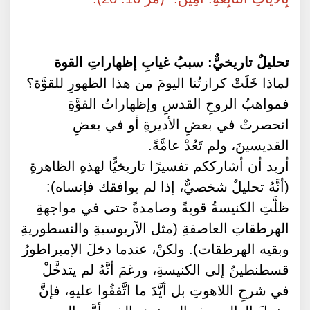
تحليلٌ تاريخيٌّ: سببُ غيابِ إظهاراتِ القوة
لماذا خَلَتْ كرازتُنا اليومَ من هذا الظهورِ للقوَّة؟
فمواهبُ الروحِ القدسِ وإظهاراتُ القوَّةِ
انحصرتْ في بعضِ الأديرةِ أو في بعضِ
القديسينَ، ولم تَعُدْ عامَّةً.
أريد أن أشارككم تفسيرًا تاريخيًّا لهذهِ الظاهرةِ
(أنَّهُ تحليلٌ شخصيٌّ، إذا لم يوافقك فإنساه):
ظلَّتِ الكنيسةُ قويةً وصامدةً حتى في مواجهةِ
الهرطقاتِ العاصفةِ (مثل الآريوسيةِ والنسطوريةِ
وبقيه الهرطقات). ولكنْ، عندما دخلَ الإمبراطورُ
قسطنطينُ إلى الكنيسةِ، ورغمَ أنَّهُ لم يتدخَّلْ
في شرحِ اللاهوتِ بل أيَّدَ ما اتَّفقُوا عليهِ، فإنَّ