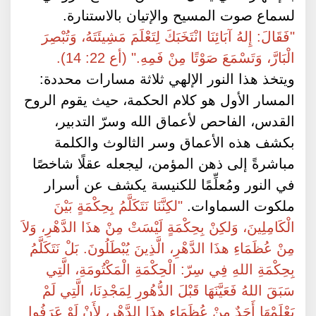
لسماع صوت المسيح والإتيان بالاستنارة.
"فَقَالَ: إِلهُ آبَائِنَا انْتَخَبَكَ لِتَعْلَمَ مَشِيئَتَهُ، وَتُبْصِرَ
الْبَارَّ، وَتَسْمَعَ صَوْتًا مِنْ فَمِهِ." (أع 22: 14).
ويتخذ هذا النور الإلهي ثلاثة مسارات محددة:
المسار الأول هو كلام الحكمة، حيث يقوم الروح
القدس، الفاحص لأعماق الله وسرّ التدبير،
بكشف هذه الأعماق وسر الثالوث والكلمة
مباشرةً إلى ذهن المؤمن، ليجعله عقلًا شاخصًا
في النور ومُعلِّمًا للكنيسة يكشف عن أسرار
ملكوت السماوات.
"لكِنَّنَا نَتَكَلَّمُ بِحِكْمَةٍ بَيْنَ
الْكَامِلِينَ، وَلكِنْ بِحِكْمَةٍ لَيْسَتْ مِنْ هذَا الدَّهْرِ، وَلاَ
مِنْ عُظَمَاءِ هذَا الدَّهْرِ، الَّذِينَ يُبْطَلُونَ. بَلْ نَتَكَلَّمُ
بِحِكْمَةِ اللهِ فِي سِرّ: الْحِكْمَةِ الْمَكْتُومَةِ، الَّتِي
سَبَقَ اللهُ فَعَيَّنَهَا قَبْلَ الدُّهُورِ لِمَجْدِنَا، الَّتِي لَمْ
يَعْلَمْهَا أَحَدٌ مِنْ عُظَمَاءِ هذَا الدَّهْرِ، لأَنْ لَوْ عَرَفُوا