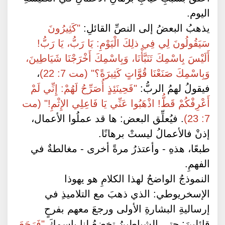
اليوم.
يذهبُ البعضُ إلى النصِّ القائلِ:
"كَثِيرُونَ
سَيَقُولُونَ لِي فِي ذلِكَ الْيَوْمِ: يَا رَبُّ، يَا رَبُّ!
أَلَيْسَ بِاسْمِكَ تَنَبَّأْنَا، وَبِاسْمِكَ أَخْرَجْنَا شَيَاطِينَ،
وَبِاسْمِكَ صَنَعْنَا قُوَّاتٍ كَثِيرَةً؟" (مت 7: 22)
،
فيقولُ لهمُ الربُّ:
"فَحِينَئِذٍ أُصَرِّحُ لَهُمْ: إِنِّي لَمْ
أَعْرِفْكُمْ قَطُّ! اذْهَبُوا عَنِّي يَا فَاعِلِي الإِثْمِ!" (مت
7: 23)
. فيُعلِّق البعض: ها قد عملُوا الأعمال،
إذنْ فالأعمالُ ليستْ برهانًا.
طبعًا، هذهِ - وأعتذرُ مرةً أخرى - مغالطةٌ في
الفهمِ.
النموذجُ الواضحُ لهذا الكلامِ هو يهوذا
الإسخريوطي: الذي ذهبَ مع التلاميذِ في
إرساليةِ البشارةِ الأولى ورجعَ معهم بفرحٍ
قائلينَ: حتى الشياطينُ تخضعُ لنا باسمِكَ
"فَرَجَعَ