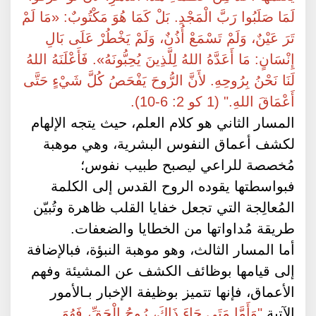
لَمَا صَلَبُوا رَبَّ الْمَجْدِ. بَلْ كَمَا هُوَ مَكْتُوبٌ: «مَا لَمْ
تَرَ عَيْنٌ، وَلَمْ تَسْمَعْ أُذُنٌ، وَلَمْ يَخْطُرْ عَلَى بَالِ
إِنْسَانٍ: مَا أَعَدَّهُ اللهُ لِلَّذِينَ يُحِبُّونَهُ». فَأَعْلَنَهُ اللهُ
لَنَا نَحْنُ بِرُوحِهِ. لأَنَّ الرُّوحَ يَفْحَصُ كُلَّ شَيْءٍ حَتَّى
أَعْمَاقَ اللهِ." (1 كو 2: 6-10).
المسار الثاني هو كلام العلم، حيث يتجه الإلهام
لكشف أعماق النفوس البشرية، وهي موهبة
مُخصصة للراعي ليصبح طبيب نفوس؛
فبواسطتها يقوده الروح القدس إلى الكلمة
المُعالِجة التي تجعل خفايا القلب ظاهرة وتُبيّن
طريقة مُداواتها من الخطايا والضعفات.
أما المسار الثالث، وهو موهبة النبؤة، فبالإضافة
إلى قيامها بوظائف الكشف عن المشيئة وفهم
الأعماق، فإنها تتميز بوظيفة الإخبار بـالأمور
الآتية
"وَأَمَّا مَتَى جَاءَ ذَاكَ، رُوحُ الْحَقِّ، فَهُوَ