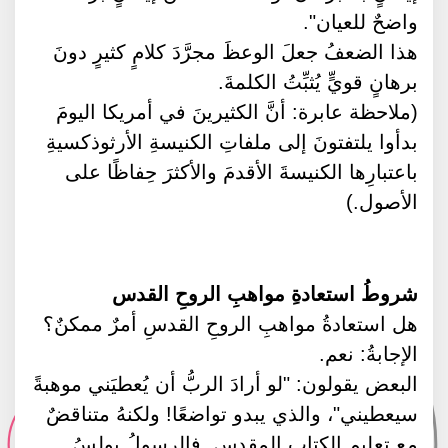
واضحٌ للعيان".
هذا الضعفُ جعلَ الوعظَ مجرَّدَ كلامٍ كثيرٍ دونَ
برهانٍ قويٍّ يُثبِّتُ الكلمةَ.
(ملاحظة عابرة: أنَّ الكثيرينَ في أمريكا اليومَ
بدأوا يلتفتونَ إلى ملفاتِ الكنيسةِ الأرثوذكسيةِ
باعتبارِها الكنيسةَ الأقدمَ والأكثرَ حِفاظًا على
الأصول.)
شروطُ استعادةِ مواهبِ الروحِ القدس
هل استعادةُ مواهبِ الروحِ القدسِ أمرٌ ممكنٌ؟
الإجابةُ: نعم.
البعض يقولون: "لو أرادَ الربُّ أن يُعطيَني موهبةً
سيعطيني"، والذي يبدو تواضعًا! ولكنهُ متناقضٌ
مع تعليمِ الكتابِ المقدسِ. فالرسولُ بولسُ