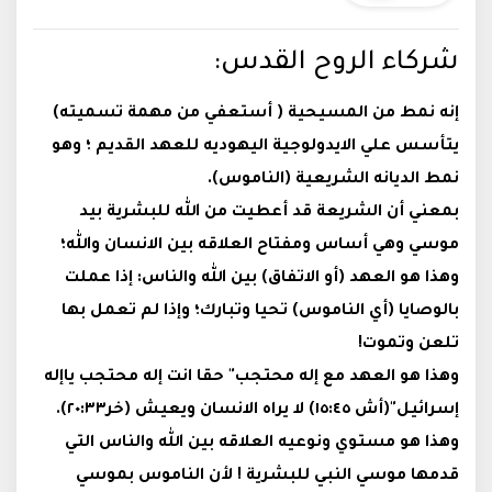
شركاء الروح القدس:
إنه نمط من المسيحية ( أستعفي من مهمة تسميته)
يتأسس علي الايدولوجية اليهوديه للعهد القديم ؛ وهو
نمط الديانه الشريعية (الناموس)
.
بمعني أن الشريعة قد أعطيت من الله للبشرية بيد
موسي وهي أساس ومفتاح العلاقه بين الانسان والله؛
وهذا هو العهد (أو الاتفاق) بين الله والناس: إذا عملت
بالوصايا (أي الناموس) تحيا وتبارك؛ وإذا لم تعمل بها
تلعن وتموت
!
وهذا هو العهد مع إله محتجب" حقا انت إله محتجب ياإله
إسرائيل"(أش ١٥:٤٥) لا يراه الانسان ويعيش (خر٢٠:٣٣).
وهذا هو مستوي ونوعيه العلاقه بين الله والناس التي
قدمها موسي النبي للبشرية ! لأن الناموس بموسي