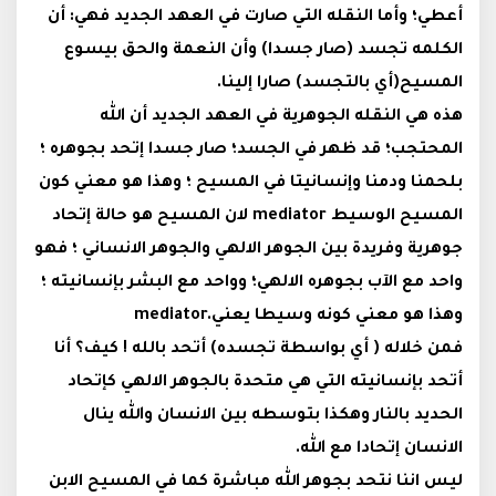
أعطي؛ وأما النقله التي صارت في العهد الجديد فهي: أن
الكلمه تجسد (صار جسدا) وأن النعمة والحق بيسوع
المسيح(أي بالتجسد) صارا إلينا.
هذه هي النقله الجوهرية في العهد الجديد أن الله
المحتجب؛ قد ظهر في الجسد؛ صار جسدا إتحد بجوهره ؛
بلحمنا ودمنا وإنسانيتا في المسيح ؛ وهذا هو معني كون
المسيح الوسيط
mediator
لان المسيح هو حالة إتحاد
جوهرية وفريدة بين الجوهر الالهي والجوهر الانساني ؛ فهو
واحد مع الآب بجوهره الالهي؛ وواحد مع البشر بإنسانيته ؛
وهذا هو معني كونه وسيطا يعني
mediator.
فمن خلاله ( أي بواسطة تجسده) أتحد بالله ! كيف؟ أنا
أتحد بإنسانيته التي هي متحدة بالجوهر الالهي كإتحاد
الحديد بالنار وهكذا بتوسطه بين الانسان والله ينال
الانسان إتحادا مع الله
.
ليس اننا نتحد بجوهر الله مباشرة كما في المسيح الابن