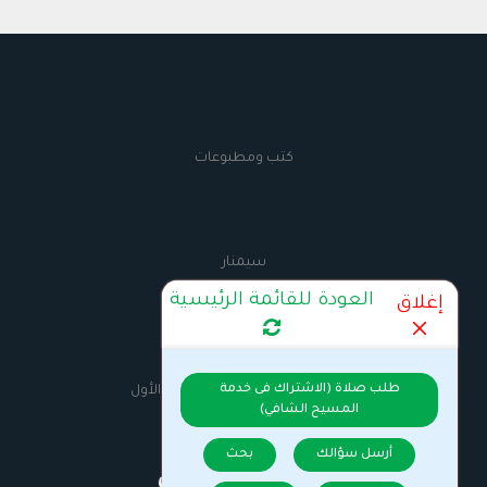
كتب ومطبوعات
سيمنار
العودة للقائمة الرئيسية
إغلاق
AnbaMaximus
طلب صلاة (الاشتراك فى خدمة
السيرة الذاتية للانبا مكسيموس الأول
المسيح الشافي)
أرسل سؤالك
بحث