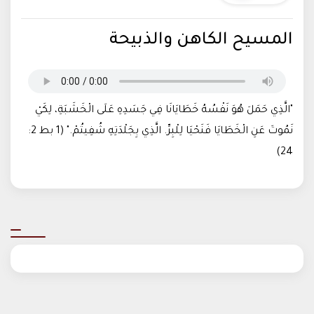
المسيح الكاهن والذبيحة
"الَّذِي حَمَلَ هُوَ نَفْسُهُ خَطَايَانَا فِي جَسَدِهِ عَلَى الْخَشَبَةِ، لِكَيْ
نَمُوتَ عَنِ الْخَطَايَا فَنَحْيَا لِلْبِرِّ. الَّذِي بِجَلْدَتِهِ شُفِيتُمْ." (1 بط 2:
24)