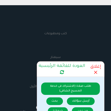
كتب ومطبوعات
سيمنار
العودة للقائمة الرئيسية
إغلاق
AnbaMaximus
طلب صلاة (الاشتراك فى خدمة
السيرة الذاتية للانبا مكسيموس الأول
المسيح الشافي)
أرسل سؤالك
بحث